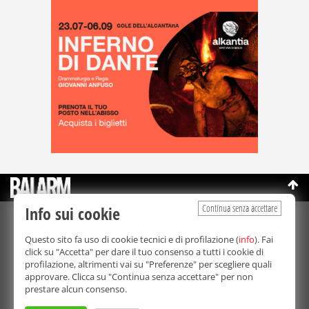
Continua senza accettare
Info sui cookie
©Copyright 2003-2026
Bmedia Srl
- P.IVA 07064240828
Questo sito fa uso di cookie tecnici e di profilazione (
info
). Fai
La riproduzione totale o parziale di tutti i contenuti, in qualunque
click su "Accetta" per dare il tuo consenso a tutti i cookie di
forma, su qualsiasi supporto è proibita.
profilazione, altrimenti vai su "Preferenze" per scegliere quali
Balarm.it è una testata giornalistica registrata. Autorizzazione del
approvare. Clicca su "Continua senza accettare" per non
Tribunale di Palermo n° 32 del 21/10/2003
prestare alcun consenso.
Direttore responsabile:
Fabio Ricotta
Privacy e Cookie Policy