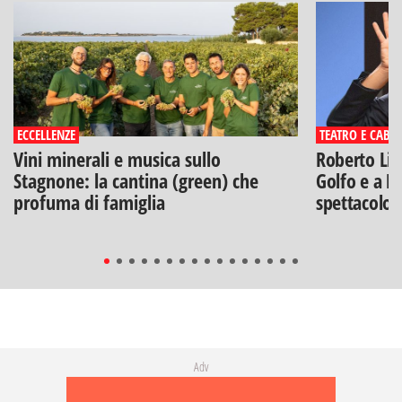
ECCELLENZE
TEATRO E CABA
Vini minerali e musica sullo
Roberto Lip
Stagnone: la cantina (green) che
Golfo e a Po
profuma di famiglia
spettacolo"
Adv