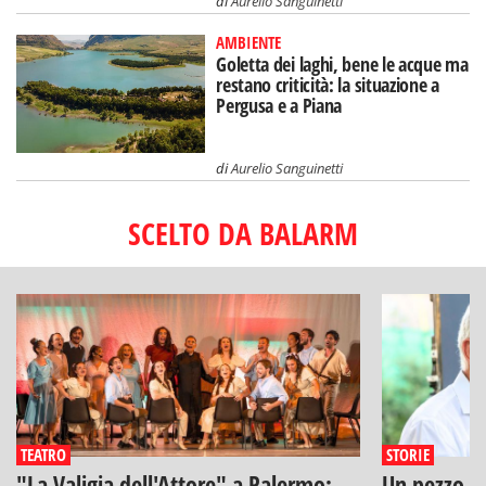
di
Aurelio Sanguinetti
AMBIENTE
Goletta dei laghi, bene le acque ma
restano criticità: la situazione a
Pergusa e a Piana
di
Aurelio Sanguinetti
SCELTO DA BALARM
TEATRO
STORIE
"La Valigia dell'Attore" a Palermo:
Un pezzo di