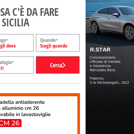
SA C'È DA FARE
 SICILIA
ogo
Quando
gli dove
Scegli quando
ologia
Cerca
ti