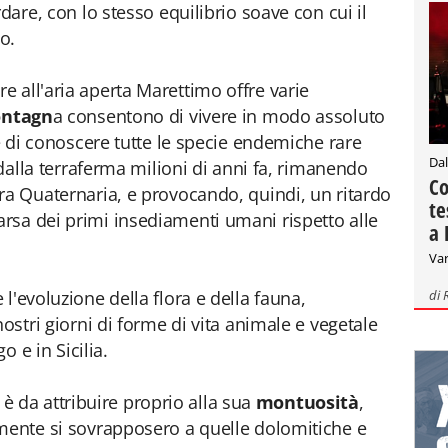
dare, con lo stesso equilibrio soave con cui il
o.
 all'aria aperta Marettimo offre varie
ontagn
a consentono di vivere in modo assoluto
 e di conoscere tutte le specie endemiche rare
Dal
 dalla terraferma milioni di anni fa, rimanendo
Co
ra Quaternaria, e provocando, quindi, un ritardo
te
rsa dei primi insediamenti umani rispetto alle
a 
Var
di
l'evoluzione della flora e della fauna,
nostri giorni di forme di vita animale e vegetale
o e in Sicilia.
e, è da attribuire proprio alla sua
montuosità
,
amente si sovrapposero a quelle dolomitiche e