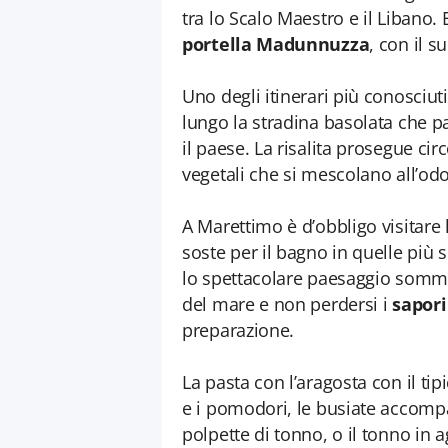
tra lo Scalo Maestro e il Libano. E
portella Madunnuzza
, con il s
Uno degli itinerari più conosciuti
lungo la stradina basolata che pa
il paese. La risalita prosegue cir
vegetali che si mescolano all’od
A Marettimo è d’obbligo visitar
soste per il bagno in quelle pi
lo spettacolare paesaggio sommer
del mare e non perdersi i
sapori
preparazione.
La pasta con l’aragosta con il tip
e i pomodori, le busiate accomp
polpette di tonno, o il tonno in