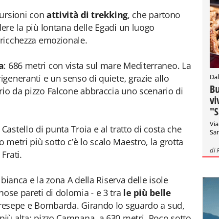
scursioni con
attività di trekking
, che partono
dere la più lontana delle Egadi un luogo
a ricchezza emozionale.
a
: 686 metri con vista sul mare Mediterraneo. La
Dal
rigeneranti e un senso di quiete, grazie allo
Bu
rio da pizzo Falcone abbraccia uno scenario di
vi
"S
Via
Castello di punta Troia e al tratto di costa che
San
metri più sotto c’è lo scalo Maestro, la grotta
di
Frati.
a bianca e la zona A della Riserva delle isole
inose pareti di dolomia - e 3 tra
le più belle
 Presepe e Bombarda. Girando lo sguardo a sud,
 più alta: pizzo Campana, a 630 metri. Poco sotto