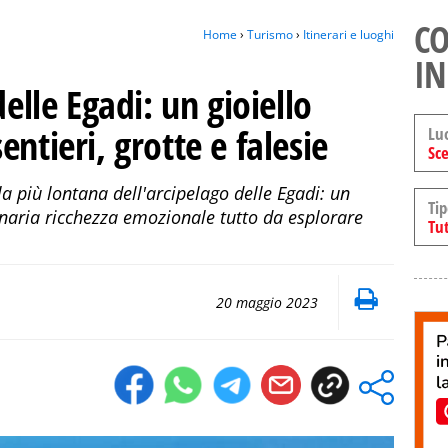
CO
Home
›
Turismo
›
Itinerari e luoghi
IN
delle Egadi: un gioiello
ntieri, grotte e falesie
Lu
Sce
la più lontana dell'arcipelago delle Egadi: un
Tip
inaria ricchezza emozionale tutto da esplorare
Tut
20 maggio 2023