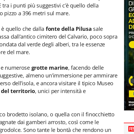
 tra i punti più suggestivi c’è quello della
uo pizzo a 396 metri sul mare.
 è quello che dalla
fonte della Pilusa
sale
ssa dall’antico cimitero del Calvario, poco sopra
condata dal verde degli alberi, tra le essenze
ore del mare.
e le numerose
grotte marine
, facendo delle
ù suggestive, almeno un’immersione per ammirare
so dell’isola, e ancora visitare il tipico Museo
 del territorio
, unici per intensità e
ico brodetto isolano, o quella con il finocchietto
agnate dai gamberi arrosto, così come le
FE
 agrodolce. Sono tante le bontà che rendono un