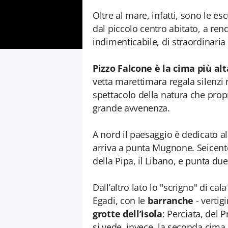
Oltre al mare, infatti, sono le e
dal piccolo centro abitato, a ren
indimenticabile, di straordinari
Pizzo Falcone è la cima più alt
vetta marettimara regala silenzi 
spettacolo della natura che prop
grande avvenenza.
A nord il paesaggio è dedicato al 
arriva a punta Mugnone. Seicento 
della Pipa, il Libano, e punta due 
Dall’altro lato lo "scrigno" di cal
Egadi, con le
barranche
- vertig
grotte dell’isola
: Perciata, del
si vede, invece, la seconda cima