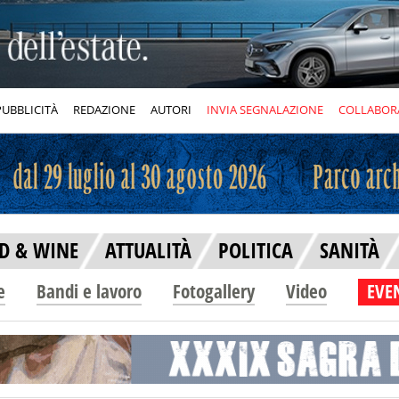
PUBBLICITÀ
REDAZIONE
AUTORI
INVIA SEGNALAZIONE
COLLABOR
D & WINE
ATTUALITÀ
POLITICA
SANITÀ
e
Bandi e lavoro
Fotogallery
Video
EVEN