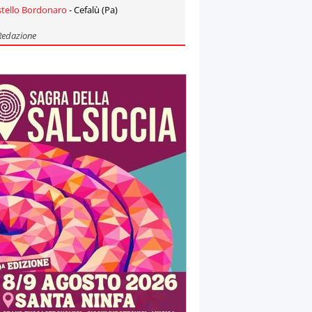
stello Bordonaro
- Cefalù (Pa)
Redazione