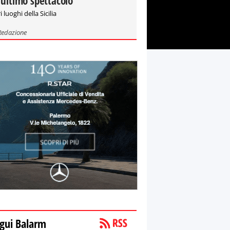
'ultimo spettacolo"
i luoghi della Sicilia
Redazione
gui Balarm