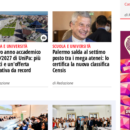
Ca
di
A E UNIVERSITÀ
SCUOLA E UNIVERSITÀ
o anno accademico
Palermo salda al settimo
/2027 di UniPa: più
posto tra i mega atenei: lo
tti e un'offerta
certifica la nuova classifica
ativa da record
Censis
azione
di
Redazione