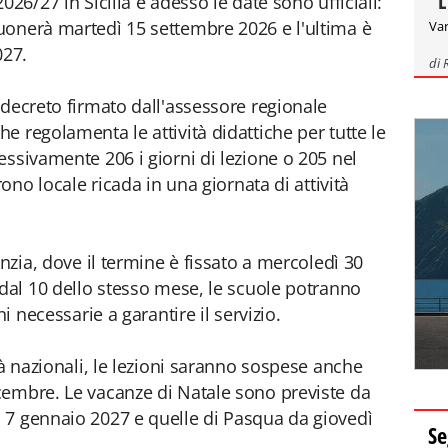
"L
26/27 in Sicilia e adesso le date sono ufficiali:
uonerà martedì 15 settembre 2026 e l'ultima è
Var
027.
di
 decreto firmato dall'assessore regionale
che regolamenta le attività didattiche per tutte le
essivamente 206 i giorni di lezione o 205 nel
rono locale ricada in una giornata di attività
anzia, dove il termine è fissato a mercoledì 30
 dal 10 dello stesso mese, le scuole potranno
i necessarie a garantire il servizio.
tà nazionali, le lezioni saranno sospese anche
cembre. Le vacanze di Natale sono previste da
 7 gennaio 2027 e quelle di Pasqua da giovedì
Se