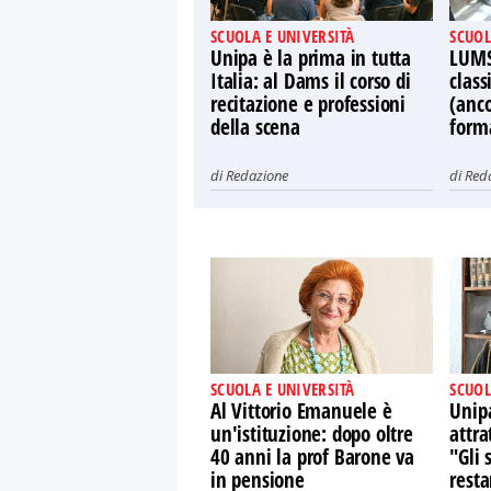
SCUOLA E UNIVERSITÀ
SCUOL
Unipa è la prima in tutta
LUMSA
Italia: al Dams il corso di
class
recitazione e professioni
(anco
della scena
form
di
Redazione
di
Red
SCUOLA E UNIVERSITÀ
SCUOL
Al Vittorio Emanuele è
Unipa
un'istituzione: dopo oltre
attra
40 anni la prof Barone va
"Gli 
in pensione
resta