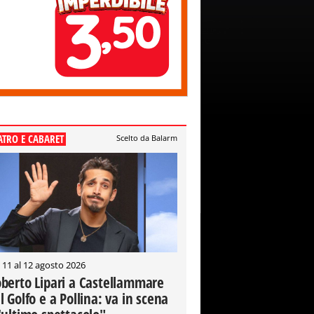
ATRO E CABARET
Scelto da Balarm
 11 al 12 agosto 2026
berto Lipari a Castellammare
l Golfo e a Pollina: va in scena