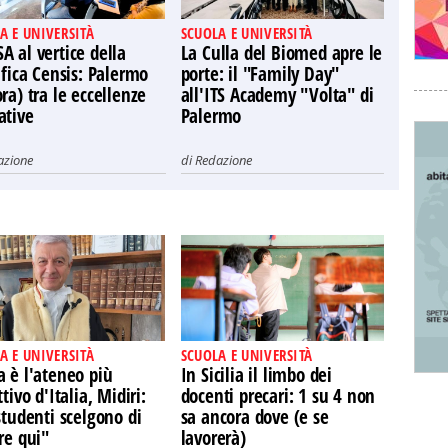
A E UNIVERSITÀ
SCUOLA E UNIVERSITÀ
 al vertice della
La Culla del Biomed apre le
ifica Censis: Palermo
porte: il "Family Day"
ra) tra le eccellenze
all'ITS Academy "Volta" di
ative
Palermo
azione
di
Redazione
A E UNIVERSITÀ
SCUOLA E UNIVERSITÀ
 è l'ateneo più
In Sicilia il limbo dei
ttivo d'Italia, Midiri:
docenti precari: 1 su 4 non
studenti scelgono di
sa ancora dove (e se
re qui"
lavorerà)