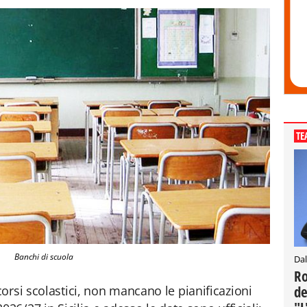
TE
Banchi di scuola
Dal
Ro
de
orsi scolastici, non mancano le pianificazioni