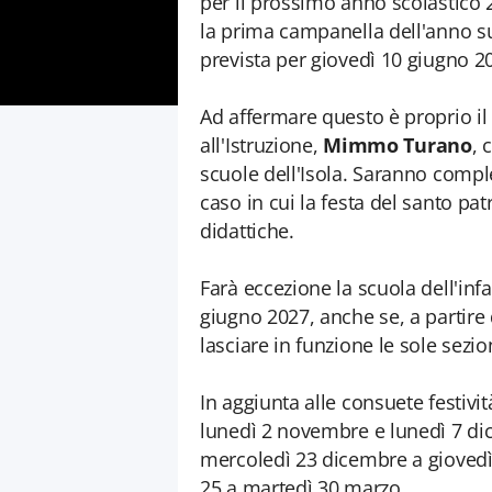
per il prossimo anno scolastico 20
la prima campanella dell'anno s
prevista per giovedì 10 giugno 2
Ad affermare questo è proprio il
all'Istruzione,
Mimmo Turano
, 
scuole dell'Isola. Saranno compl
caso in cui la festa del santo pat
didattiche.
Farà eccezione la scuola dell'inf
giugno 2027, anche se, a partire
lasciare in funzione le sole sezion
In aggiunta alle consuete festivi
lunedì 2 novembre e lunedì 7 di
mercoledì 23 dicembre a giovedì
25 a martedì 30 marzo.