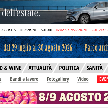
PUBBLICITÀ
REDAZIONE
AUTORI
INVIA SEGNALAZIONE
COLLABOR
D & WINE
ATTUALITÀ
POLITICA
SANITÀ
e
Bandi e lavoro
Fotogallery
Video
EVEN