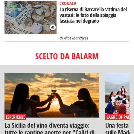
CRONACA
La riserva di Barcarello vittima dei
vastasi: le foto della spiaggia
lasciata nel degrado
di
Alice Marchese
SCELTO DA BALARM
ESPERIENZE
SAGRE DI PAESE
La Sicilia del vino diventa viaggio:
Una festa di
tutte le cantine aperte per "Calici di
sulle Madon