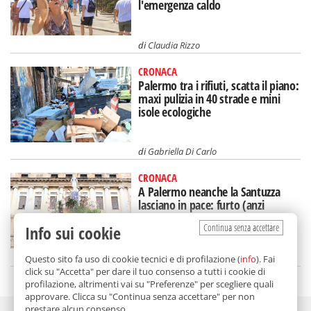
l'emergenza caldo
di
Claudia Rizzo
CRONACA
Palermo tra i rifiuti, scatta il piano:
maxi pulizia in 40 strade e mini
isole ecologiche
di
Gabriella Di Carlo
CRONACA
A Palermo neanche la Santuzza
lasciano in pace: furto (anzi
sfregio) al Carro del Festino
Continua senza accettare
Info sui cookie
di
Claudia Rizzo
Questo sito fa uso di cookie tecnici e di profilazione (
info
). Fai
click su "Accetta" per dare il tuo consenso a tutti i cookie di
profilazione, altrimenti vai su "Preferenze" per scegliere quali
approvare. Clicca su "Continua senza accettare" per non
prestare alcun consenso.
Adv