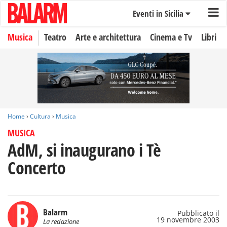
Eventi in Sicilia
Musica
Teatro
Arte e architettura
Cinema e Tv
Libri
Home
›
Cultura
›
Musica
MUSICA
AdM, si inaugurano i Tè
Concerto
Balarm
Pubblicato il
19 novembre 2003
La redazione