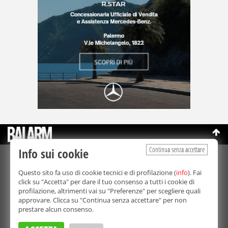
Continua senza accettare
Info sui cookie
©Copyright 2003-2026
Bmedia Srl
- P.IVA 07064240828
Questo sito fa uso di cookie tecnici e di profilazione (
info
). Fai
La riproduzione totale o parziale di tutti i contenuti, in qualunque
click su "Accetta" per dare il tuo consenso a tutti i cookie di
forma, su qualsiasi supporto è proibita.
profilazione, altrimenti vai su "Preferenze" per scegliere quali
Balarm.it è una testata giornalistica registrata. Autorizzazione del
approvare. Clicca su "Continua senza accettare" per non
Tribunale di Palermo n° 32 del 21/10/2003
prestare alcun consenso.
Direttore responsabile:
Fabio Ricotta
Privacy e Cookie Policy