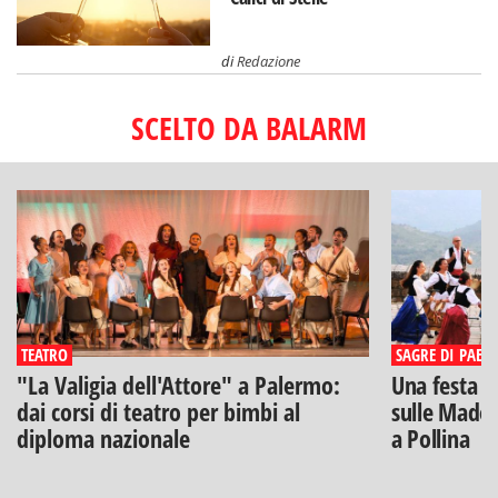
di
Redazione
SCELTO DA BALARM
TEATRO
SAGRE DI PAESE
"La Valigia dell'Attore" a Palermo:
Una festa di
dai corsi di teatro per bimbi al
sulle Madon
diploma nazionale
a Pollina