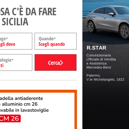
SA C'È DA FARE
 SICILIA
ogo
Quando
gli dove
Scegli quando
ologia
Cerca
ti