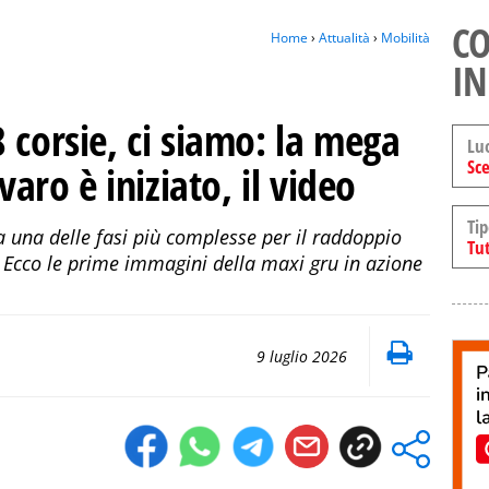
CO
Home
›
Attualità
›
Mobilità
IN
 corsie, ci siamo: la mega
Lu
Sce
varo è iniziato, il video
Tip
ata una delle fasi più complesse per il raddoppio
Tut
. Ecco le prime immagini della maxi gru in azione
9 luglio 2026