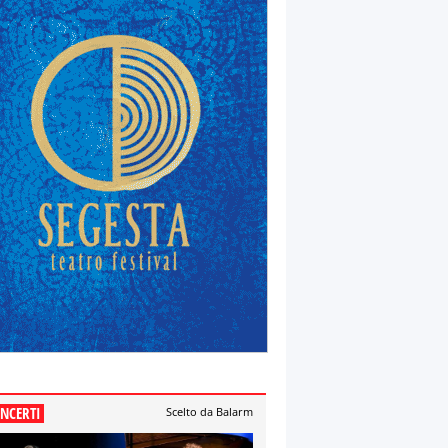
NCERTI
Scelto da Balarm