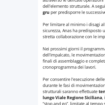
attraverso le delicate operazioni
dell’elemento strutturale. A segu
gru
per predisporre le successive 
Per limitare al minimo i disagi al
sicurezza, Anas ha predisposto u
stretta collaborazione con le imp
Nei prossimi giorni il programma
dell’impalcato, le movimentazioni 
finali di assemblaggio e completa
cronoprogramma dei lavori.
Per consentire l’esecuzione delle
durante le fasi di movimentazion
strutturali saranno effettuate
tem
lungo Viale Regione Siciliana
,
“stop and go”, limitate al tempo