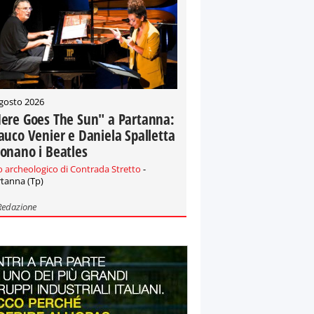
gosto 2026
ere Goes The Sun" a Partanna:
auco Venier e Daniela Spalletta
onano i Beatles
o archeologico di Contrada Stretto
-
tanna (Tp)
Redazione