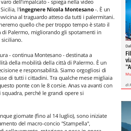
varo dell'impalcato - spiega nella video
icilia, l'
ingegnere Nicola Montesano
-. È un
icina al traguardo atteso da tutti i palermitani.
mineremo quello che per troppo tempo è stato il
à
di Palermo, migliorando gli spotamenti in
siciliano.
Dal
Fi
ura - continua Montesano - destinata a
vi
tà della mobilità della città di Palermo. È un
"A
cisione e responsabilità. Siamo orgogliosi di
Mu
sse di tutti i cittadini. Tra qualche mese migliaia
uesto ponte con le 8 corsie. Anas va avanti con
di
i squadra, perché le grandi opere si
cinque giornate (fino al 14 luglio), sono iniziate
onamento del macro-concio "Stampella",