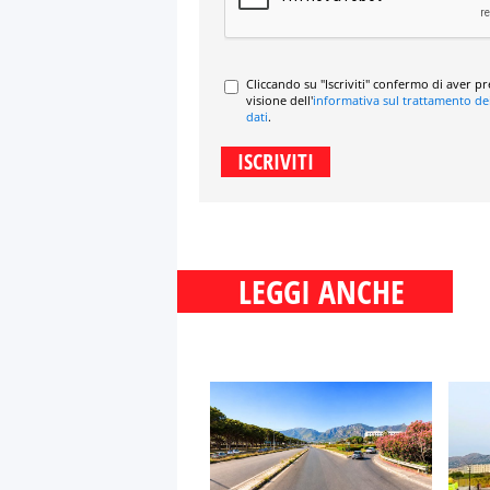
Cliccando su "Iscriviti" confermo di aver p
visione dell'
informativa sul trattamento de
dati
.
LEGGI ANCHE