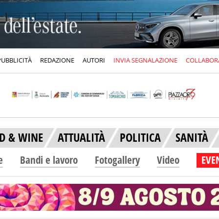
PUBBLICITÀ
REDAZIONE
AUTORI
INVIA SEGNALAZIONE
COLLABOR
D & WINE
ATTUALITÀ
POLITICA
SANITÀ
e
Bandi e lavoro
Fotogallery
Video
EVEN