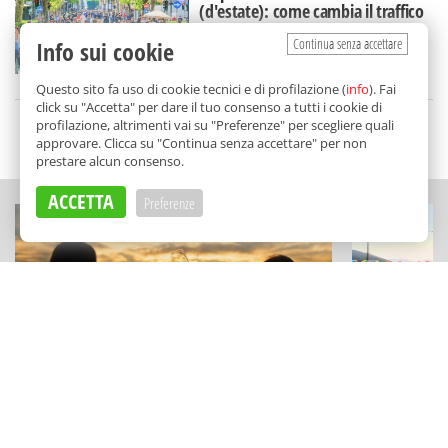
(d'estate): come cambia il traffico
in via Libertà
Continua senza accettare
Info sui cookie
di
Redazione
Questo sito fa uso di cookie tecnici e di profilazione (
info
). Fai
click su "Accetta" per dare il tuo consenso a tutti i cookie di
profilazione, altrimenti vai su "Preferenze" per scegliere quali
SCELTO DA BALARM
approvare. Clicca su "Continua senza accettare" per non
prestare alcun consenso.
ACCETTA
Preferenze
ESPERIENZE
CULTURA
La Sicilia del vino diventa viaggio:
Notti magich
tutte le cantine aperte per "Calici di
tutti gli ev
Stelle 2026"
di Gratteri