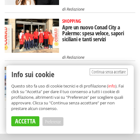
di
Redazione
SHOPPING
Apre un nuovo Conad City a
Palermo: spesa veloce, sapori
siciliani e tanti servizi
di
Redazione
MOTORI
Continua senza accettare
Info sui cookie
Un weekend "di fuoco" a
Racalmuto: il Motorfest 2026
Questo sito fa uso di cookie tecnici e di profilazione (
info
). Fai
conquista i biker d'Europa
click su "Accetta" per dare il tuo consenso a tutti i cookie di
profilazione, altrimenti vai su "Preferenze" per scegliere quali
approvare. Clicca su "Continua senza accettare" per non
di
Redazione
prestare alcun consenso.
ACCETTA
SCELTO DA BALARM
Preferenze