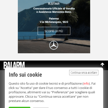
Continua senza accettare
Info sui cookie
©Copyright 2003-2026
Bmedia Srl
- P.IVA 07064240828
Questo sito fa uso di cookie tecnici e di profilazione (
info
). Fai
La riproduzione totale o parziale di tutti i contenuti, in qualunque
click su "Accetta" per dare il tuo consenso a tutti i cookie di
forma, su qualsiasi supporto è proibita.
profilazione, altrimenti vai su "Preferenze" per scegliere quali
Balarm.it è una testata giornalistica registrata. Autorizzazione del
approvare. Clicca su "Continua senza accettare" per non
Tribunale di Palermo n° 32 del 21/10/2003
prestare alcun consenso.
Direttore responsabile:
Fabio Ricotta
Privacy e Cookie Policy