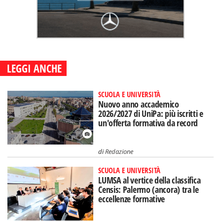
LEGGI ANCHE
SCUOLA E UNIVERSITÀ
Nuovo anno accademico
2026/2027 di UniPa: più iscritti e
un'offerta formativa da record
di
Redazione
SCUOLA E UNIVERSITÀ
LUMSA al vertice della classifica
Censis: Palermo (ancora) tra le
eccellenze formative