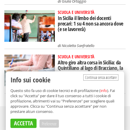
di
Giulia Ortaggio
SCUOLA E UNIVERSITÀ
In Sicilia il limbo dei docenti
precari: 1 su 4 non sa ancora dove
(e se lavorerà)
di
Nicoletta Sanfratello
SCUOLA E UNIVERSITÀ
Altro giro altra corsa in Sicilia: da
Quintiliano al lago di Bracciano, la
Maturità continua
Continua senza accettare
Info sui cookie
di
Redazione
Questo sito fa uso di cookie tecnici e di profilazione (
info
). Fai
click su "Accetta" per dare il tuo consenso a tutti i cookie di
profilazione, altrimenti vai su "Preferenze" per scegliere quali
approvare. Clicca su "Continua senza accettare" per non
prestare alcun consenso.
Adv
ACCETTA
Preferenze