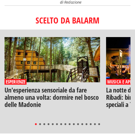
di
Redazione
SCELTO DA BALARM
ESPERIENZE
MUSICA E APERI
Un'esperienza sensoriale da fare
La notte di
almeno una volta: dormire nel bosco
Ribadi: birr
delle Madonie
speciali a T