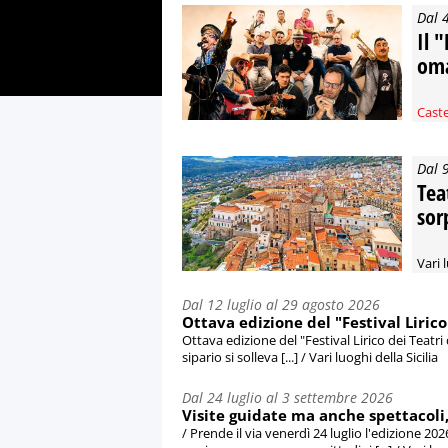
Dal 
Il 
oma
Caste
Dal 
Tea
sor
Vari 
Dal 12 luglio al 29 agosto 2026
Ottava edizione del "Festival Lirico
Ottava edizione del "Festival Lirico dei Teatri
sipario si solleva [...] / Vari luoghi della Sicilia
Dal 24 luglio al 3 settembre 2026
Visite guidate ma anche spettacoli, i
/ Prende il via venerdì 24 luglio l'edizione 202