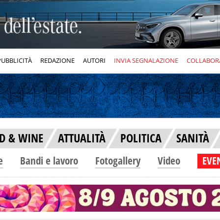
PUBBLICITÀ
REDAZIONE
AUTORI
INVIA SEGNALAZIONE
COLLABOR
D & WINE
ATTUALITÀ
POLITICA
SANITÀ
e
Bandi e lavoro
Fotogallery
Video
EVEN