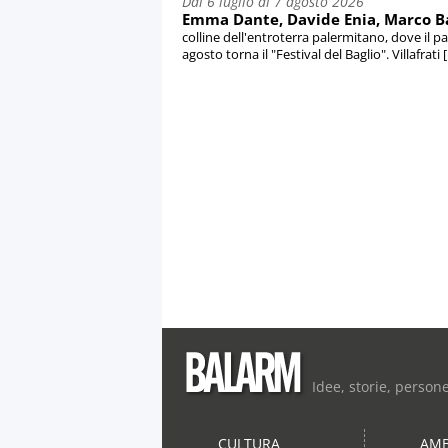
Dal 6 luglio al 7 agosto 2026
Emma Dante, Davide Enia, Marco Balia
colline dell'entroterra palermitano, dove il pa
agosto torna il "Festival del Baglio". Villafrati [.
Idee, storie, person
CULTURA
AMB