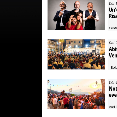
Dal 
Un'
Ris
Centr
Dal 
Abi
Ven
- Bol
Dal 
Nott
eve
Vari 