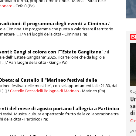
e cambiano forma, proprio come le onde. “Marea – Musiche e
rdonaro
- Cefalù (Pa)
tradizioni: il programma degli eventi a Ciminna
/
vo a Ciminna. Un programma che punta a valorizzare il territorio
ttere [...] / Vari luoghi della città - Ciminna (Pa)
ES
eventi: Gangi si colora con l'"Estate Gangitana"
/ Il
e dell'"Estate Gangitana" 2026, il cartellone che da luglio a
] / Vari luoghi della città - Gangi (Pa)
Qbeta: al Castello il "Marineo festival delle
rineo festival delle musiche", con sei appuntamenti alle 21.30, dal
[...] /
Castello Beccadelli Bologna di Marineo
- Marineo (Pa)
9 a
Un
sa
enti del mese di agosto portano l'allegria a Partinico
di
i estivi. Musica, cultura e spettacolo frutto della collaborazione tra
ghi della città - Partinico (Pa)
Ca
di