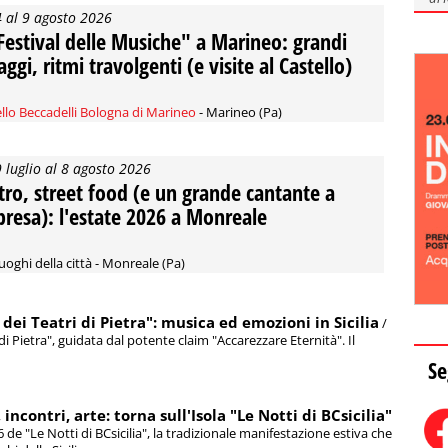
4 al 9 agosto 2026
"Festival delle Musiche" a Marineo: grandi
ggi, ritmi travolgenti (e visite al Castello)
llo Beccadelli Bologna di Marineo
- Marineo (Pa)
9 luglio al 8 agosto 2026
tro, street food (e un grande cantante a
presa): l'estate 2026 a Monreale
luoghi della città - Monreale (Pa)
 dei Teatri di Pietra": musica ed emozioni in Sicilia
/
 di Pietra", guidata dal potente claim "Accarezzare Eternità". Il
Se
ncontri, arte: torna sull'Isola "Le Notti di BCsicilia"
6 de "Le Notti di BCsicilia", la tradizionale manifestazione estiva che