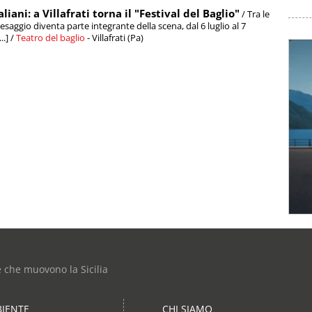
ni: a Villafrati torna il "Festival del Baglio"
/ Tra le
esaggio diventa parte integrante della scena, dal 6 luglio al 7
..] /
Teatro del baglio
- Villafrati (Pa)
e che muovono la Sicilia
IENTE
CHI SIAMO