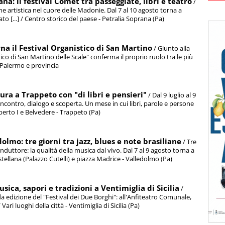
ana: il festival Comet tra passeggiate, libri e teatro
/
ne artistica nel cuore delle Madonie. Dal 7 al 10 agosto torna a
to [...] / Centro storico del paese - Petralia Soprana (Pa)
rna il Festival Organistico di San Martino
/ Giunto alla
ico di San Martino delle Scale" conferma il proprio ruolo tra le più
i Palermo e provincia
tura a Trappeto con "di libri e pensieri"
/ Dal 9 luglio al 9
ncontro, dialogo e scoperta. Un mese in cui libri, parole e persone
mberto I e Belvedere - Trappeto (Pa)
olmo: tre giorni tra jazz, blues e note brasiliane
/ Tre
onduttore: la qualità della musica dal vivo. Dal 7 al 9 agosto torna a
stellana (Palazzo Cutelli) e piazza Madrice - Valledolmo (Pa)
sica, sapori e tradizioni a Ventimiglia di Sicilia
/
nda edizione del "Festival dei Due Borghi": all'Anfiteatro Comunale,
Vari luoghi della città - Ventimiglia di Sicilia (Pa)