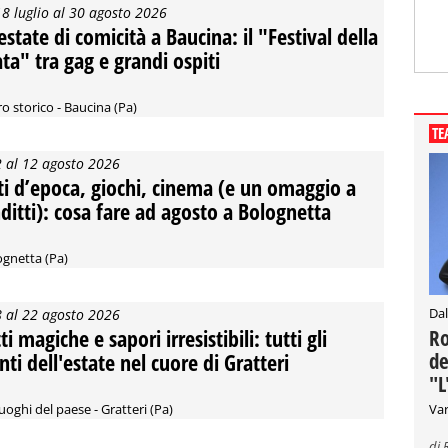
18 luglio al 30 agosto 2026
estate di comicità a Baucina: il "Festival della
ata" tra gag e grandi ospiti
o storico - Baucina (Pa)
TE
2 al 12 agosto 2026
ti d’epoca, giochi, cinema (e un omaggio a
ditti): cosa fare ad agosto a Bolognetta
ognetta (Pa)
Dal
8 al 22 agosto 2026
i magiche e sapori irresistibili: tutti gli
Ro
de
nti dell'estate nel cuore di Gratteri
"L
Var
luoghi del paese - Gratteri (Pa)
di