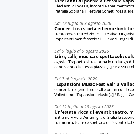
Dieci anni di poesia a Petralia Sopr
Dieci anni di poesia, incontri e sperimentazio
Petralia Soprana il Festival Comet Poesia, idea
Dal 18 luglio al 9 agosto 2026
Concerti tra storia ed emozioni: to
trentanovesima edizione, il "Festival Organist
importanti manifestazioni [...] / Vari luoghi d
Dal 9 luglio al 9 agosto 2026
Libri, talk, musica e spettacoli: cul
agosto, Trappeto si trasforma in un luogo di i
condividono la stessa piazza, [...] / Piazza U
Dal 7 al 9 agosto 2026
"Espansioni Music Festival" a Valled
concerti, tre generi musicali e un unico filo c
Valledolmo l'Espansioni Music [...] / Baglio Ca
Dal 12 luglio al 23 agosto 2026
Un'estate ricca di eventi: teatro, mu
Entra nel vivo a Ventimiglia di Sicilia la seco
tra musica, teatro e spettacolo. L'evento [...] / 