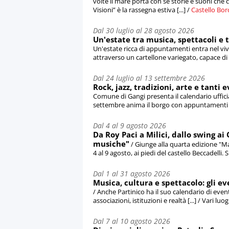
volte il mare porta con sé storie e suoni ch
Visioni” è la rassegna estiva [...] /
Castello Bo
Dal 30 luglio al 28 agosto 2026
Un'estate tra musica, spettacoli e 
Un'estate ricca di appuntamenti entra nel vi
attraverso un cartellone variegato, capace di me
Dal 24 luglio al 13 settembre 2026
Rock, jazz, tradizioni, arte e tanti 
Comune di Gangi presenta il calendario ufficial
settembre anima il borgo con appuntamenti [...
Dal 4 al 9 agosto 2026
Da Roy Paci a Milici, dallo swing ai 
musiche"
/ Giunge alla quarta edizione "Ma
4 al 9 agosto, ai piedi del castello Beccadelli. Si 
Dal 1 al 31 agosto 2026
Musica, cultura e spettacolo: gli ev
/ Anche Partinico ha il suo calendario di event
associazioni, istituzioni e realtà [...] / Vari luo
Dal 7 al 10 agosto 2026