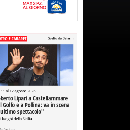
ATRO E CABARET
Scelto da Balarm
 11 al 12 agosto 2026
berto Lipari a Castellammare
l Golfo e a Pollina: va in scena
'ultimo spettacolo"
i luoghi della Sicilia
Redazione