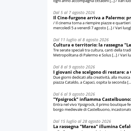
ogni anno accompagna cittadini [...] / Vari luog
Dal 5 al 7 agosto 2026
Il Cine-furgone arriva a Palermo: pr
/ Il cinema torna a riempire piazze e quartie
mercoledì 5 a venerdì 7 agosto [...] / Vari luo
Dal 11 luglio al 8 agosto 2026
Cultura e territorio: la rassegna "L
Tre serate speciali tra cultura, canti della tra
Metropolitana di Palermo e Solus [...] / Vari 
Dal 8 al 9 agosto 2026
I giovani che scelgono di restare: a
Due giorni dedicati alla creatività, alla music
piazza Cataldo, a Capaci, ospita la seconda [...
Dal 6 al 9 agosto 2026
"Ypsigrock" infiamma Castelbuono: t
Entra nel vivo Ypsigrock, il primo boutique fe
borgo medievale di Castelbuono, incastonato t
Dal 15 luglio al 28 agosto 2026
La rassegna "Marea" illumina Cefalù