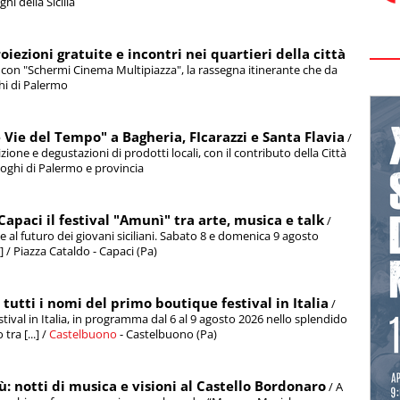
hi della Sicilia
oiezioni gratuite e incontri nei quartieri della città
ri con "Schermi Cinema Multipiazza", la rassegna itinerante che da
ghi di Palermo
e Vie del Tempo" a Bagheria, FIcarazzi e Santa Flavia
/
dizione e degustazioni di prodotti locali, con il contributo della Città
luoghi di Palermo e provincia
 Capaci il festival "Amunì" tra arte, musica e talk
/
a e al futuro dei giovani siciliani. Sabato 8 e domenica 9 agosto
] / Piazza Cataldo - Capaci (Pa)
utti i nomi del primo boutique festival in Italia
/
stival in Italia, in programma dal 6 al 9 agosto 2026 nello splendido
ra [...] /
Castelbuono
- Castelbuono (Pa)
: notti di musica e visioni al Castello Bordonaro
/ A