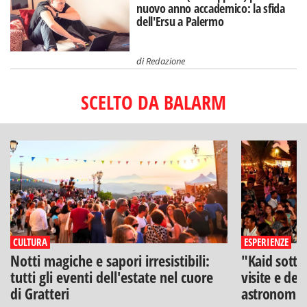
nuovo anno accademico: la sfida
dell'Ersu a Palermo
di
Redazione
SCELTO DA BALARM
CULTURA
ESPERIENZE
Notti magiche e sapori irresistibili:
"Kaid sotto
tutti gli eventi dell'estate nel cuore
visite e deg
di Gratteri
astronomia