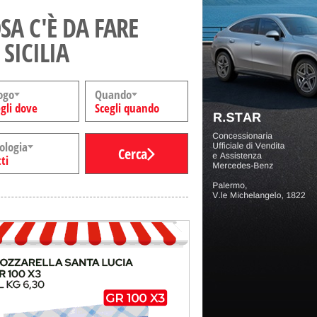
SA C'È DA FARE
 SICILIA
ogo
Quando
gli dove
Scegli quando
ologia
Cerca
ti