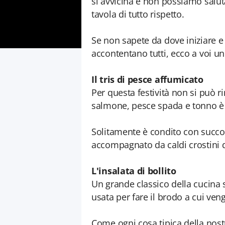
si avvicina e non possiamo salut
tavola di tutto rispetto.
Se non sapete da dove iniziare e s
accontentano tutti, ecco a voi un
Il tris di pesce affumicato
Per questa festività non si può ri
salmone, pesce spada e tonno è 
Solitamente è condito con succo d
accompagnato da caldi crostini di
L'insalata di bollito
Un grande classico della cucina s
usata per fare il brodo a cui ven
Come ogni cosa tipica della nostr