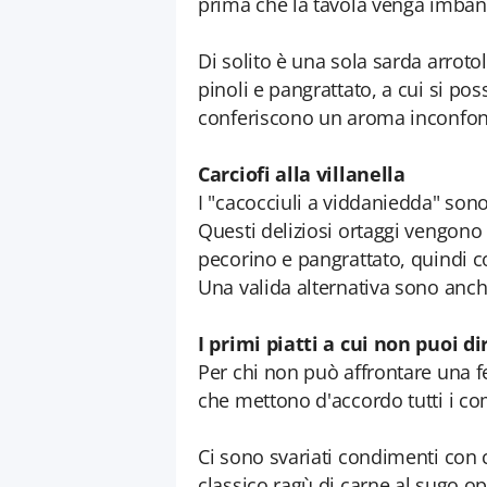
prima che la tavola venga imband
Di solito è una sola sarda arroto
pinoli e pangrattato, a cui si po
conferiscono un aroma inconfond
Carciofi alla villanella
I "cacocciuli a viddaniedda" sono
Questi deliziosi ortaggi vengono 
pecorino e pangrattato, quindi c
Una valida alternativa sono anch
I primi piatti a cui non puoi di
Per chi non può affrontare una fes
che mettono d'accordo tutti i co
Ci sono svariati condimenti con c
classico ragù di carne al sugo op