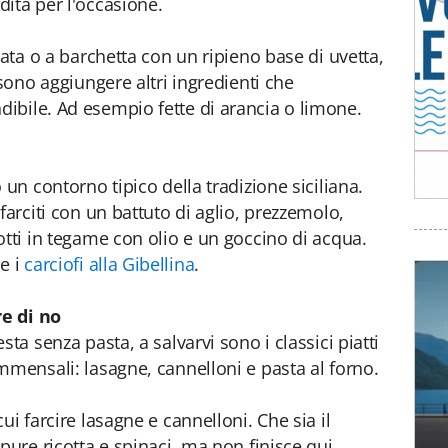
ita per l'occasione.
lata o a barchetta con un ripieno base di uvetta,
ssono aggiungere altri ingredienti che
ibile. Ad esempio fette di arancia o limone.
 un contorno tipico della tradizione siciliana.
farciti con un battuto di aglio, prezzemolo,
otti in tegame con olio e un goccino di acqua.
e i
carciofi alla Gibellina
.
re di no
ta senza pasta, a salvarvi sono i classici piatti
mmensali: lasagne, cannelloni e pasta al forno.
ui farcire lasagne e cannelloni. Che sia il
pure ricotta e spinaci, ma non finisce qui.