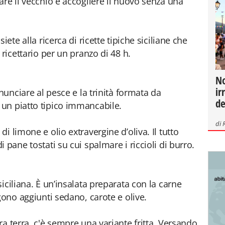
are il vecchio e accogliere il nuovo senza una
iete alla ricerca di ricette tipiche siciliane che
 ricettario per un pranzo di 48 h.
No
ir
nunciare al pesce e la trinità formata da
de
un piatto tipico immancabile.
di
i limone e olio extravergine d’oliva. Il tutto
 pane tostati su cui spalmare i riccioli di burro.
iciliana. È un’insalata preparata con la carne
gono aggiunti sedano, carote e olive.
a terra, c'è sempre una variante fritta. Versando