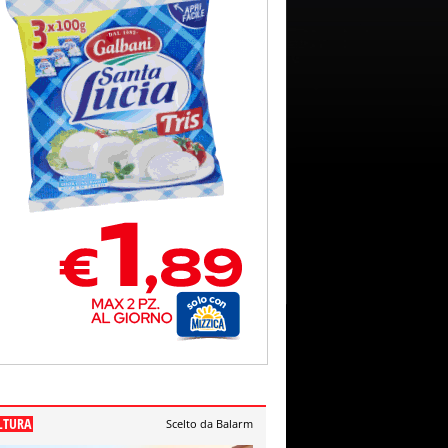
LTURA
Scelto da Balarm