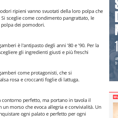
dori ripieni vanno svuotati della loro polpa che
e. Si sceglie come condimento pangrattato, le
a polpa dei pomodori.
 gamberi è l'antipasto degli anni '80 e '90. Per la
gliere gli ingredienti giusti e più freschi
 gamberi come protagonisti, che si
a rosa e croccanti foglie di lattuga.
MU
contorno perfetto, ma portano in tavola il
on un morso che evoca allegria e convivialità. Un
quistare ogni palato e perfetto per ogni