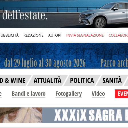
PUBBLICITÀ
REDAZIONE
AUTORI
INVIA SEGNALAZIONE
COLLABOR
D & WINE
ATTUALITÀ
POLITICA
SANITÀ
e
Bandi e lavoro
Fotogallery
Video
EVEN