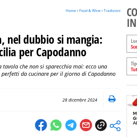
CO
Home
›
Food & Wine
›
Tradizioni
IN
, nel dubbio si mangia:
Lu
Sce
Sicilia per Capodanno
Tip
una tavola che non si sparecchia mai: ecco una
Tut
li perfetti da cucinare per il giorno di Capodanno
28 dicembre 2024