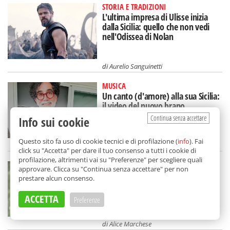
STORIA E TRADIZIONI
L'ultima impresa di Ulisse inizia
dalla Sicilia: quello che non vedi
nell'Odissea di Nolan
di
Aurelio Sanguinetti
MUSICA
Un canto (d'amore) alla sua Sicilia:
il video del nuovo brano
"Cuntami" di Lello Analfino
Continua senza accettare
Info sui cookie
Questo sito fa uso di cookie tecnici e di profilazione (
info
). Fai
di
Redazione
click su "Accetta" per dare il tuo consenso a tutti i cookie di
profilazione, altrimenti vai su "Preferenze" per scegliere quali
LIBRI
approvare. Clicca su "Continua senza accettare" per non
Cosa serve a Palermo per essere
prestare alcun consenso.
felice: ce lo svela "Cronache di una
città possibile"
ACCETTA
Preferenze
di
Alice Marchese