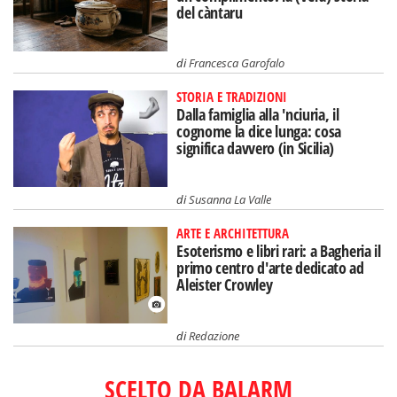
del càntaru
di
Francesca Garofalo
STORIA E TRADIZIONI
Dalla famiglia alla 'nciuria, il
cognome la dice lunga: cosa
significa davvero (in Sicilia)
di
Susanna La Valle
ARTE E ARCHITETTURA
Esoterismo e libri rari: a Bagheria il
primo centro d'arte dedicato ad
Aleister Crowley
di
Redazione
SCELTO DA BALARM