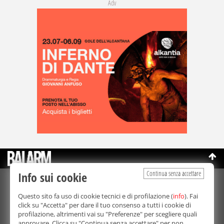
Adv
Continua senza accettare
Info sui cookie
©Copyright 2003-2026
Bmedia Srl
- P.IVA 07064240828
Questo sito fa uso di cookie tecnici e di profilazione (
info
). Fai
La riproduzione totale o parziale di tutti i contenuti, in qualunque
click su "Accetta" per dare il tuo consenso a tutti i cookie di
forma, su qualsiasi supporto è proibita.
profilazione, altrimenti vai su "Preferenze" per scegliere quali
Balarm.it è una testata giornalistica registrata. Autorizzazione del
approvare. Clicca su "Continua senza accettare" per non