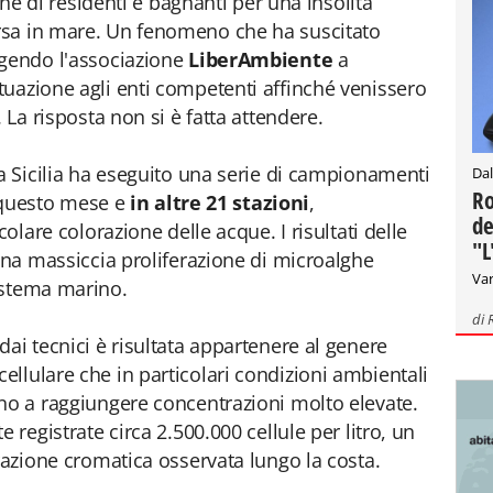
ione di residenti e bagnanti per una insolita
rsa in mare. Un fenomeno che ha suscitato
ngendo l'associazione
LiberAmbiente
a
uazione agli enti competenti affinché venissero
 La risposta non si è fatta attendere.
pa Sicilia ha eseguito una serie di campionamenti
Dal
Ro
di questo mese e
in altre 21 stazioni
,
de
colare colorazione delle acque. I risultati delle
"L
 una massiccia proliferazione di microalghe
Var
istema marino.
di
ai tecnici è risultata appartenere al genere
ellulare che in particolari condizioni ambientali
no a raggiungere concentrazioni molto elevate.
 registrate circa 2.500.000 cellule per litro, un
razione cromatica osservata lungo la costa.