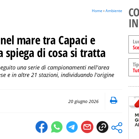
CO
Home
›
Ambiente
IN
 nel mare tra Capaci e
Lu
Sce
ia spiega di cosa si tratta
Tip
seguito una serie di campionamenti nell'area
Tut
se e in altre 21 stazioni, individuando l'origine
20 giugno 2026