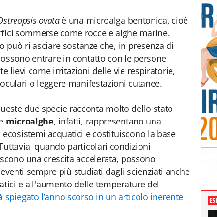
streopsis ovata
è una microalga bentonica, cioè
rfici sommerse come rocce e alghe marine.
po può rilasciare sostanze che, in presenza di
possono entrare in contatto con le persone
ievi come irritazioni delle vie respiratorie,
 oculari o leggere manifestazioni cutanee.
este due specie racconta molto dello stato
Le
microalghe
, infatti, rappresentano una
cosistemi acquatici e costituiscono la base
Tuttavia, quando particolari condizioni
iscono una crescita accelerata, possono
e, eventi sempre più studiati dagli scienziati anche
atici e all'aumento delle temperature del
spiegato l’anno scorso in un articolo inerente
ES