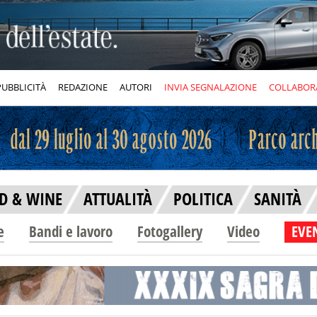
PUBBLICITÀ
REDAZIONE
AUTORI
INVIA SEGNALAZIONE
COLLABOR
D & WINE
ATTUALITÀ
POLITICA
SANITÀ
e
Bandi e lavoro
Fotogallery
Video
EVEN