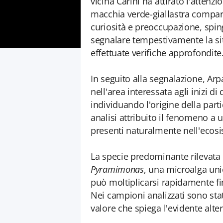
vicina Carini ha attirato l'attenz
macchia verde-giallastra compa
curiosità e preoccupazione, spi
segnalare tempestivamente la sit
effettuate verifiche approfondite.
In seguito alla segnalazione, Ar
nell'area interessata agli inizi 
individuando l'origine della parti
analisi attribuito il fenomeno a
presenti naturalmente nell'ecos
La specie predominante rilevata d
Pyramimonas
, una microalga unic
può moltiplicarsi rapidamente fi
Nei campioni analizzati sono state
valore che spiega l'evidente alte