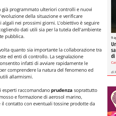
a già programmato ulteriori controlli e nuovi
voluzione della situazione e verificare
algali nei prossimi giorni. L'obiettivo è seguire
liendo dati utili sia per la tutela dell'ambiente
ute pubblica.
9 a
Un
sa
olta quanto sia importante la collaborazione tra
di
iste ed enti di controllo. La segnalazione
Ca
onsentito infatti di avviare rapidamente le
ie per comprendere la natura del fenomeno ed
di
utili allarmismi.
 gli esperti raccomandano
prudenza
soprattutto
e mosso e formazione di aerosol marino,
 il contatto con eventuali tossine prodotte da