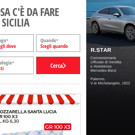
SA C'È DA FARE
 SICILIA
ogo
Quando
gli dove
Scegli quando
ologia
Cerca
ti