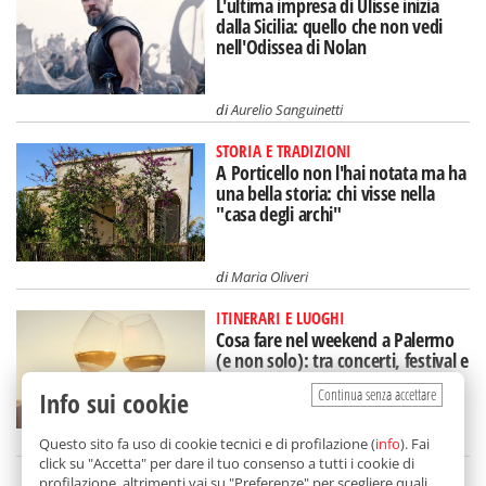
L'ultima impresa di Ulisse inizia
dalla Sicilia: quello che non vedi
nell'Odissea di Nolan
di
Aurelio Sanguinetti
STORIA E TRADIZIONI
A Porticello non l'hai notata ma ha
una bella storia: chi visse nella
"casa degli archi"
di
Maria Oliveri
ITINERARI E LUOGHI
Cosa fare nel weekend a Palermo
(e non solo): tra concerti, festival e
"Calici di Stelle"
Continua senza accettare
Info sui cookie
di
Redazione
Questo sito fa uso di cookie tecnici e di profilazione (
info
). Fai
click su "Accetta" per dare il tuo consenso a tutti i cookie di
profilazione, altrimenti vai su "Preferenze" per scegliere quali