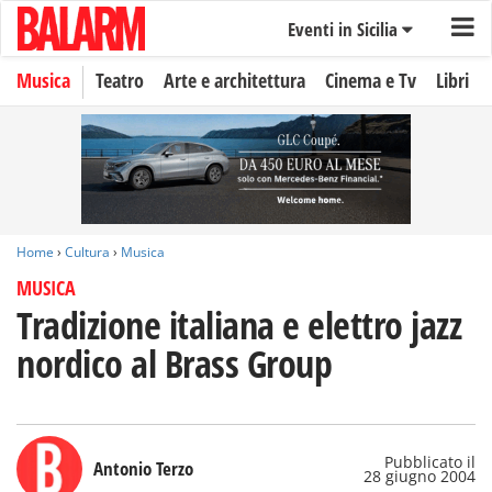
Eventi in Sicilia
Musica
Teatro
Arte e architettura
Cinema e Tv
Libri
Home
›
Cultura
›
Musica
MUSICA
Tradizione italiana e elettro jazz
nordico al Brass Group
Pubblicato il
Antonio Terzo
28 giugno 2004