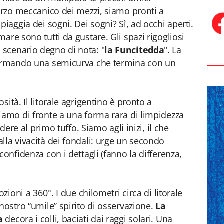
forzo meccanico dei mezzi, siamo pronti a
piaggia dei sogni. Dei sogni? Sì, ad occhi aperti.
are sono tutti da gustare. Gli spazi rigogliosi
scenario degno di nota: "
la Funcitedda
". La
formando una semicurva che termina con un
ità. Il litorale agrigentino è pronto a
iamo di fronte a una forma rara di limpidezza
ndere al primo tuffo. Siamo agli inizi, il che
lla vivacità dei fondali: urge un secondo
confidenza con i dettagli (fanno la differenza,
ozioni a 360°. I due chilometri circa di litorale
nostro “umile” spirito di osservazione.
La
a
decora i colli, baciati dai raggi solari. Una