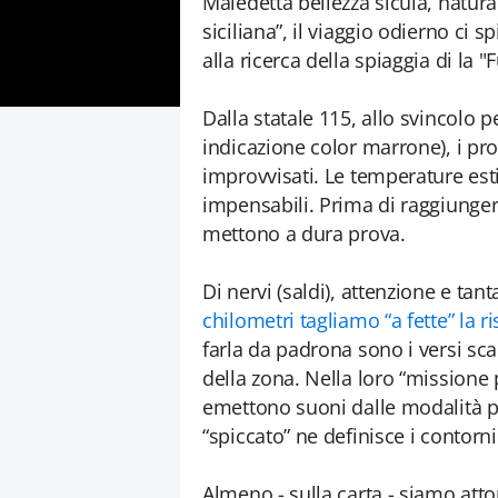
Maledetta bellezza sicula, natura
siciliana”, il viaggio odierno ci 
alla ricerca della spiaggia di la 
Dalla statale 115, allo svincolo 
indicazione color marrone), i pr
improvvisati. Le temperature es
impensabili. Prima di raggiungere
mettono a dura prova.
Di nervi (saldi), attenzione e tant
chilometri tagliamo “a fette” la r
farla da padrona sono i versi sc
della zona. Nella loro “missione p
emettono suoni dalle modalità po
“spiccato” ne definisce i contorn
Almeno - sulla carta - siamo atto