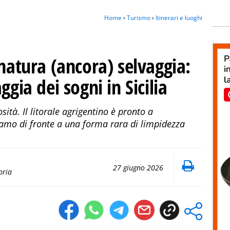
Home
›
Turismo
›
Itinerari e luoghi
 natura (ancora) selvaggia:
ggia dei sogni in Sicilia
ità. Il litorale agrigentino è pronto a
iamo di fronte a una forma rara di limpidezza
27 giugno 2026
oria