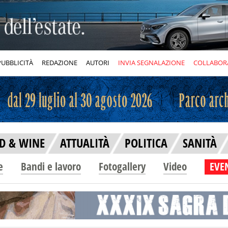
PUBBLICITÀ
REDAZIONE
AUTORI
INVIA SEGNALAZIONE
COLLABOR
D & WINE
ATTUALITÀ
POLITICA
SANITÀ
e
Bandi e lavoro
Fotogallery
Video
EVEN