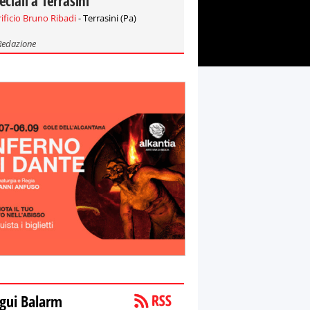
eciali a Terrasini
rificio Bruno Ribadi
- Terrasini (Pa)
Redazione
gui Balarm