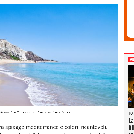
MU
itedda" nella riserva naturale di Torre Salsa
10
La
tra spiagge mediterranee e colori incantevoli.
Ri