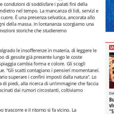
 condizioni di soddisfare i palati fini della
indietro nel tempo. La mancanza di lidi, servizi e
el cuore. È una presenza selvatica, ancorata allo
ogni della massa. In lontananza scorgiamo una
 nozioni storiche che studieremo
SA
lgrado le insofferenze in materia, di leggere le
ipo di gessite già presente lungo le coste
spiaggia cambia forma e colore. Gli scogli
e. “Gli scatti contagiano i pensieri momentanei.
rio superare i confini imposti dalla natura”. Lo
di piedi, alla ricerca di un’immagine che faccia
scinati dai rumori circostanti, coltiviamo
Dal
Bu
vi
o trascorre e il ritorno si fa vicino. La
"S