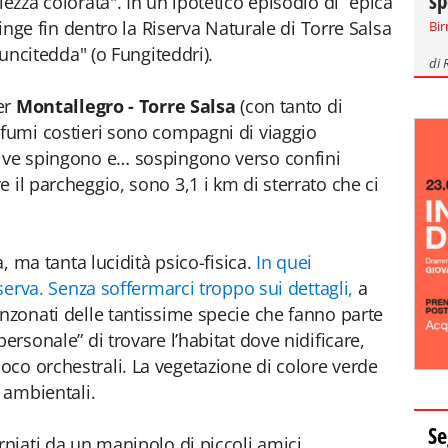
sp
lezza colorata". In un ipotetico episodio di “epica
spinge fin dentro la Riserva Naturale di Torre Salsa
Bir
"Funcitedda" (o Fungiteddri).
di
per
Montallegro - Torre Salsa
(con tanto di
ofumi costieri sono compagni di viaggio
tive spingono e… sospingono verso confini
 il parcheggio, sono 3,1 i km di sterrato che ci
a, ma tanta lucidità psico-fisica.
In quei
iserva. Senza soffermarci troppo sui dettagli,
a
anzonati delle tantissime specie che fanno parte
ersonale” di trovare l’habitat dove nidificare,
co orchestrali. La vegetazione di colore verde
i ambientali.
Se
rniati da un manipolo di piccoli amici