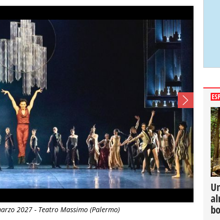
ES
Un
al
bo
 marzo 2027 - Teatro Massimo (Palermo)