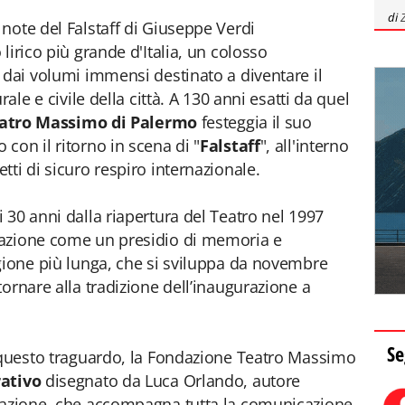
di
note del Falstaff di Giuseppe Verdi
lirico più grande d'Italia, un colosso
 dai volumi immensi destinato a diventare il
ale e civile della città. A 130 anni esatti da quel
atro Massimo di Palermo
festeggia il suo
con il ritorno in scena di "
Falstaff
", all'interno
ti di sicuro respiro internazionale.
 30 anni dalla riapertura del Teatro nel 1997
dazione come un presidio di memoria e
gione più lunga, che si sviluppa da novembre
ornare alla tradizione dell’inaugurazione a
Se
i questo traguardo, la Fondazione Teatro Massimo
ativo
disegnato da Luca Orlando, autore
dazione, che accompagna tutta la comunicazione