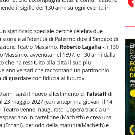
endo il sigillo dei 130 anni su ogni evento in
n significato speciale perché celebra due
storia e all’identità di Palermo dice il Sindaco di
dazione Teatro Massimo,
Roberto Lagalla
-: i 130
ro Massimo, avvenuta nel 1897, e i 30 anni dalla
che ha restituito alla città il suo più
Due anniversari che raccontano un patrimonio
 di guardare con fiducia al futuro».
30 anni sarà il nuovo allestimento di
Falstaff
di
al 23 maggio 2027 (con anteprima giovani il 14
il Teatro venne inaugurato. L’opera traccia un
akespeariano in cartellone (Macbeth) e crea una
era (Ernani), periodo della maturità(Macbeth) e