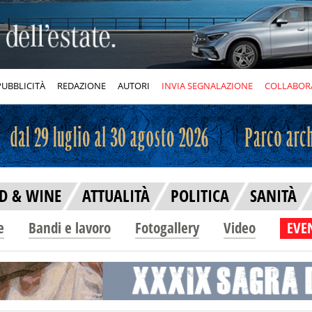
PUBBLICITÀ
REDAZIONE
AUTORI
INVIA SEGNALAZIONE
COLLABOR
D & WINE
ATTUALITÀ
POLITICA
SANITÀ
e
Bandi e lavoro
Fotogallery
Video
EVEN