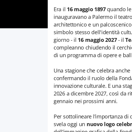
Era il
16 maggio 1897
quando le 
inauguravano a Palermo il teatro 
architettonico e un palcoscenico
simbolo stesso dell'identità cultur
giorno - il
16 maggio 2027
- il
Te
compleanno chiudendo il cerchio 
di un programma di opere e ballet
Una stagione che celebra anche i
confermando il ruolo della Fon
innovazione culturale. E una sta
2026 a dicembre 2027, così da rit
gennaio nei prossimi anni.
Per sottolineare l’importanza d
svela oggi un
nuovo logo celebr
dell’immagine grafica della Fon