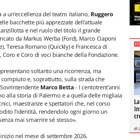
ta a un’eccellenza del teatro italiano,
Ruggero
elle bacchette più apprezzate dell’attuale
illotta e nel ruolo del titolo il grande
ancato da Markus Werba (Ford), Marco Ciaponi
ST
e), Teresa Romano (Quickly) e Francesca di
 Coro e Coro di voci bianche della Fondazione.
ppresentano soltanto una ricorrenza, ma
 compiuto e, soprattutto, sulla strada che
l Sovrintendente
Marco Betta
- I centotrent’anni
alla storia di Palermo e a quella delle migliaia
La
tecnici, maestranze e spettatori che, nel corso
In
odito l’identità, rendendolo ogni giorno un
cr
 senza mai smarrire sé stesso».
di
nizio nel mese di settembre 2026.