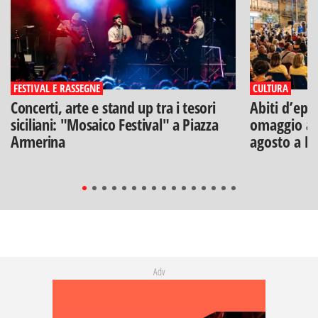
FESTIVAL E RASSEGNE
CULTURA
Concerti, arte e stand up tra i tesori
Abiti d’epo
siciliani: "Mosaico Festival" a Piazza
omaggio a V
Armerina
agosto a B
Adv