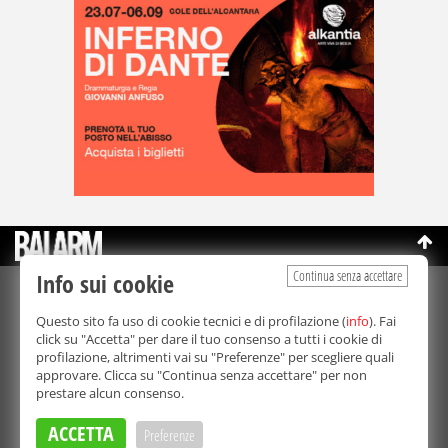
Continua senza accettare
Info sui cookie
©Copyright 2003-2026
Bmedia Srl
- P.IVA 07064240828
Questo sito fa uso di cookie tecnici e di profilazione (
info
). Fai
La riproduzione totale o parziale di tutti i contenuti, in qualunque
click su "Accetta" per dare il tuo consenso a tutti i cookie di
forma, su qualsiasi supporto è proibita.
profilazione, altrimenti vai su "Preferenze" per scegliere quali
Balarm.it è una testata giornalistica registrata. Autorizzazione del
approvare. Clicca su "Continua senza accettare" per non
Tribunale di Palermo n° 32 del 21/10/2003
prestare alcun consenso.
Direttore responsabile:
Fabio Ricotta
Privacy e Cookie Policy
ACCETTA
Preferenze