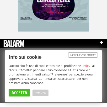
Continua senza accettare
Info sui cookie
©Copyright 2003-2026
Bmedia Srl
- P.IVA 07064240828
La riproduzione totale o parziale di tutti i contenuti, in qualunque
Questo sito fa uso di cookie tecnici e di profilazione (
info
). Fai
forma, su qualsiasi supporto è proibita.
click su "Accetta" per dare il tuo consenso a tutti i cookie di
Balarm.it è una testata giornalistica registrata. Autorizzazione del
profilazione, altrimenti vai su "Preferenze" per scegliere quali
Tribunale di Palermo n° 32 del 21/10/2003
approvare. Clicca su "Continua senza accettare" per non
Direttore responsabile:
Fabio Ricotta
prestare alcun consenso.
Privacy e Cookie Policy
ACCETTA
Preferenze