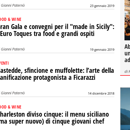
i
Gianni Paternò
23 gennaio 2019
OOD & WINE
ran Gala e convegni per il "made in Sicily":
'Euro Toques tra food e grandi ospiti
Ab
i
Gianni Paternò
19 gennaio 2019
un
ad
VENTI
astedde, sfincione e muffolette: l’arte della
di
anificazione protagonista a Ficarazzi
i
Gianni Paternò
14 dicembre 2018
OOD & WINE
harleston diviso cinque: il menu siciliano
ma super nuovo) di cinque giovani chef