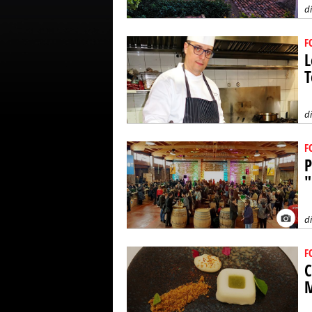
d
F
L
T
d
F
P
"
d
F
C
M