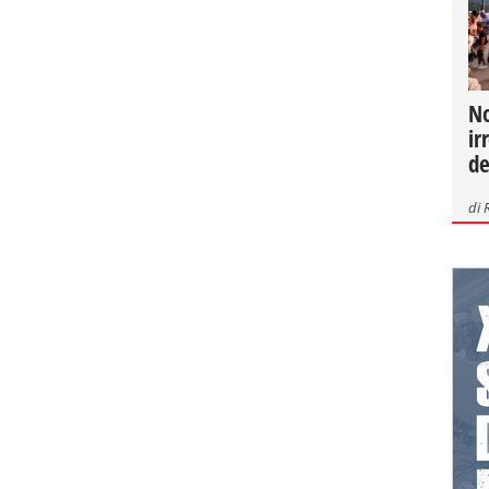
No
ir
de
di