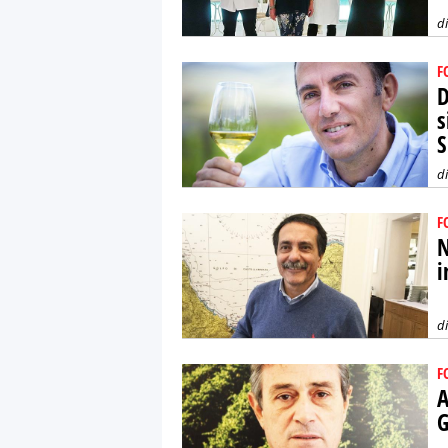
d
F
D
s
S
d
F
N
i
d
F
A
G