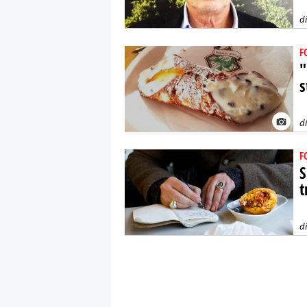
d
F
"
s
d
F
S
t
d