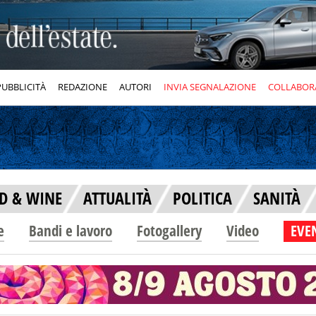
PUBBLICITÀ
REDAZIONE
AUTORI
INVIA SEGNALAZIONE
COLLABOR
D & WINE
ATTUALITÀ
POLITICA
SANITÀ
e
Bandi e lavoro
Fotogallery
Video
EVEN