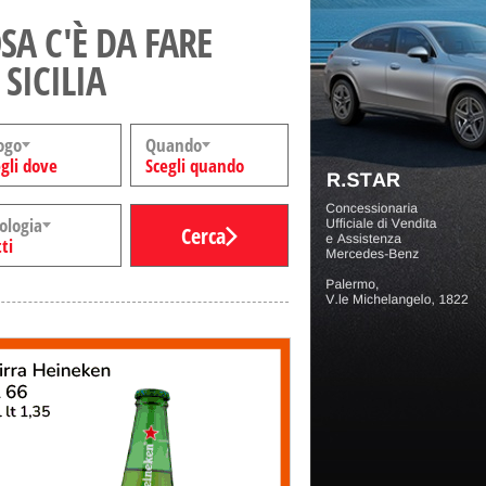
SA C'È DA FARE
 SICILIA
ogo
Quando
gli dove
Scegli quando
ologia
Cerca
ti