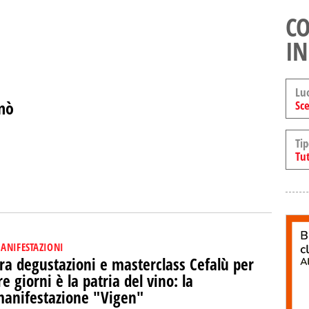
CO
IN
Lu
nò
Sce
Tip
Tut
ANIFESTAZIONI
ra degustazioni e masterclass Cefalù per
re giorni è la patria del vino: la
anifestazione "Vigen"