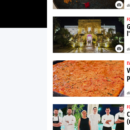
d
F
G
l
d
E
V
p
d
F
C
(