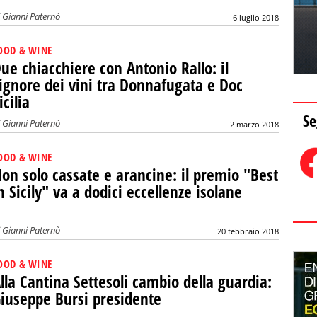
i
Gianni Paternò
6 luglio 2018
OOD & WINE
ue chiacchiere con Antonio Rallo: il
ignore dei vini tra Donnafugata e Doc
icilia
Se
i
Gianni Paternò
2 marzo 2018
OOD & WINE
on solo cassate e arancine: il premio "Best
n Sicily" va a dodici eccellenze isolane
i
Gianni Paternò
20 febbraio 2018
OOD & WINE
lla Cantina Settesoli cambio della guardia:
iuseppe Bursi presidente