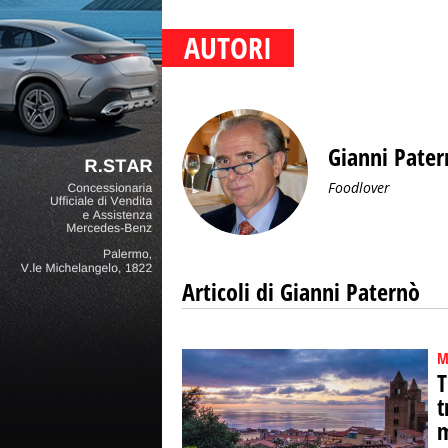
AUTORI
Gianni Pater
Foodlover
Articoli di Gianni Paternò
M
T
t
m