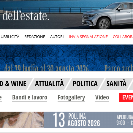
PUBBLICITÀ
REDAZIONE
AUTORI
INVIA SEGNALAZIONE
COLLABOR
D & WINE
ATTUALITÀ
POLITICA
SANITÀ
e
Bandi e lavoro
Fotogallery
Video
EVEN