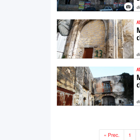
d
A
M
c
d
A
M
c
d
« Prec.
1