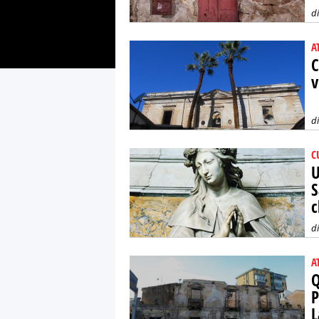
d
A
C
v
d
C
U
S
c
d
A
Q
P
L