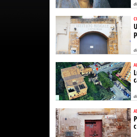
d
C
U
p
d
A
L
c
d
A
P
c