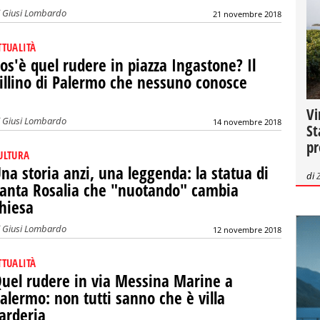
i
Giusi Lombardo
21 novembre 2018
TTUALITÀ
os'è quel rudere in piazza Ingastone? Il
illino di Palermo che nessuno conosce
Vi
i
Giusi Lombardo
14 novembre 2018
St
pr
ULTURA
na storia anzi, una leggenda: la statua di
di
anta Rosalia che "nuotando" cambia
hiesa
i
Giusi Lombardo
12 novembre 2018
TTUALITÀ
uel rudere in via Messina Marine a
alermo: non tutti sanno che è villa
arderia