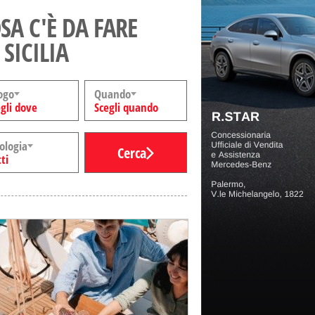
SA C'È DA FARE
 SICILIA
ogo
Quando
gli dove
Scegli quando
ologia
Cerca
ti