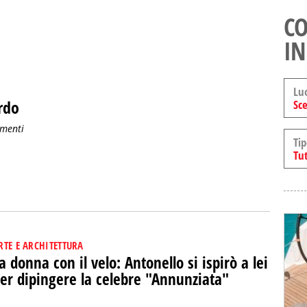
CO
IN
Lu
rdo
Sce
umenti
Tip
Tut
RTE E ARCHITETTURA
a donna con il velo: Antonello si ispirò a lei
er dipingere la celebre "Annunziata"