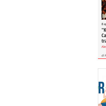
8 a
"K
Ca
tr
Al
di