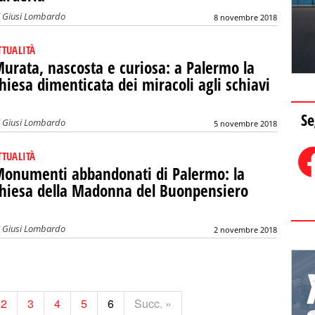
i
Giusi Lombardo
8 novembre 2018
TTUALITÀ
urata, nascosta e curiosa: a Palermo la
hiesa dimenticata dei miracoli agli schiavi
Se
i
Giusi Lombardo
5 novembre 2018
TTUALITÀ
onumenti abbandonati di Palermo: la
hiesa della Madonna del Buonpensiero
i
Giusi Lombardo
2 novembre 2018
2
3
4
5
6
Succ. »