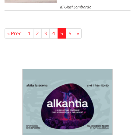
di
Giusi Lombardo
« Prec.
1
2
3
4
5
6
»