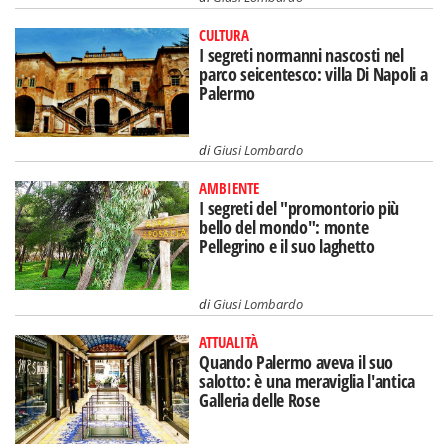
CULTURA
I segreti normanni nascosti nel
parco seicentesco: villa Di Napoli a
Palermo
di
Giusi Lombardo
AMBIENTE
I segreti del "promontorio più
bello del mondo": monte
Pellegrino e il suo laghetto
di
Giusi Lombardo
ATTUALITÀ
Quando Palermo aveva il suo
salotto: è una meraviglia l'antica
Galleria delle Rose