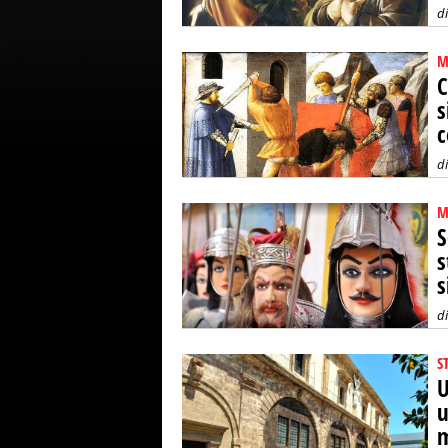
d
M
C
s
c
d
M
S
s
s
d
S
U
u