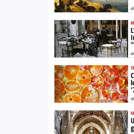
d
M
L
I
"
d
T
C
l
'
d
M
U
g