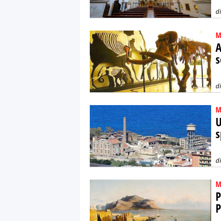
d
M
A
s
d
M
U
s
d
M
P
P