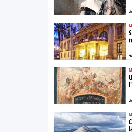
d
M
S
n
d
M
U
l
d
M
C
l