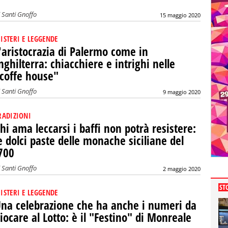
i
Santi Gnoffo
15 maggio 2020
ISTERI E LEGGENDE
'aristocrazia di Palermo come in
nghilterra: chiacchiere e intrighi nelle
coffe house"
i
Santi Gnoffo
9 maggio 2020
RADIZIONI
hi ama leccarsi i baffi non potrà resistere:
e dolci paste delle monache siciliane del
700
i
Santi Gnoffo
2 maggio 2020
ST
ISTERI E LEGGENDE
na celebrazione che ha anche i numeri da
iocare al Lotto: è il "Festino" di Monreale