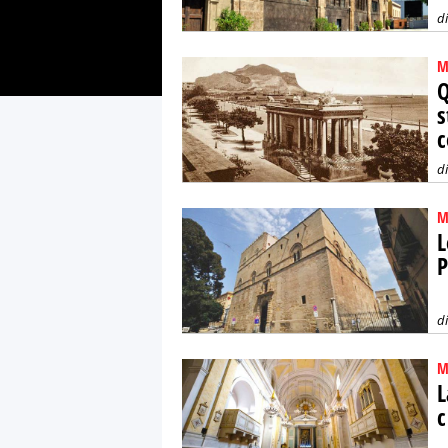
d
M
Q
s
c
d
M
L
P
d
M
L
c