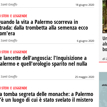
i
Santi Gnoffo
18 giugno 2020
ISTERI E LEGGENDE
uando la vita a Palermo scorreva in
trada: dalla trombetta alla semenza ecco
om'era
Un
i
Santi Gnoffo
6 giugno 2020
al
bo
ISTERI E LEGGENDE
e lancette dell'angoscia: l'Inquisizione a
di
alermo e quell'orologio sparito nel nulla
i
Santi Gnoffo
25 maggio 2020
ISTERI E LEGGENDE
a tomba segreta delle monache: a Palermo
'è un luogo di cui è stato svelato il mistero