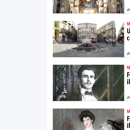
d
M
U
c
d
M
F
i
d
M
F
i