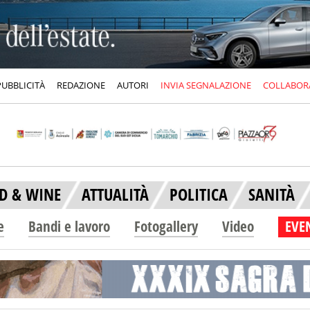
PUBBLICITÀ
REDAZIONE
AUTORI
INVIA SEGNALAZIONE
COLLABOR
D & WINE
ATTUALITÀ
POLITICA
SANITÀ
e
Bandi e lavoro
Fotogallery
Video
EVEN