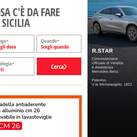
SA C'È DA FARE
 SICILIA
ogo
Quando
gli dove
Scegli quando
ologia
Cerca
ti