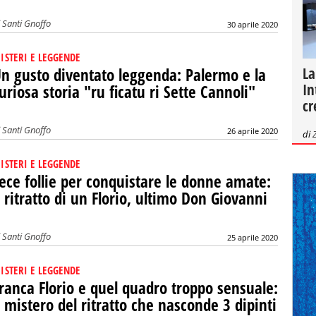
i
Santi Gnoffo
30 aprile 2020
ISTERI E LEGGENDE
La
n gusto diventato leggenda: Palermo e la
In
uriosa storia "ru ficatu ri Sette Cannoli"
cr
i
Santi Gnoffo
26 aprile 2020
di
ISTERI E LEGGENDE
ece follie per conquistare le donne amate:
l ritratto di un Florio, ultimo Don Giovanni
i
Santi Gnoffo
25 aprile 2020
ISTERI E LEGGENDE
ranca Florio e quel quadro troppo sensuale:
l mistero del ritratto che nasconde 3 dipinti