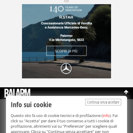
Adv
Continua senza accettare
Info sui cookie
©Copyright 2003-2026
Bmedia Srl
- P.IVA 07064240828
Questo sito fa uso di cookie tecnici e di profilazione (
info
). Fai
La riproduzione totale o parziale di tutti i contenuti, in qualunque
click su "Accetta" per dare il tuo consenso a tutti i cookie di
forma, su qualsiasi supporto è proibita.
profilazione, altrimenti vai su "Preferenze" per scegliere quali
Balarm.it è una testata giornalistica registrata. Autorizzazione del
approvare. Clicca su "Continua senza accettare" per non
Tribunale di Palermo n° 32 del 21/10/2003