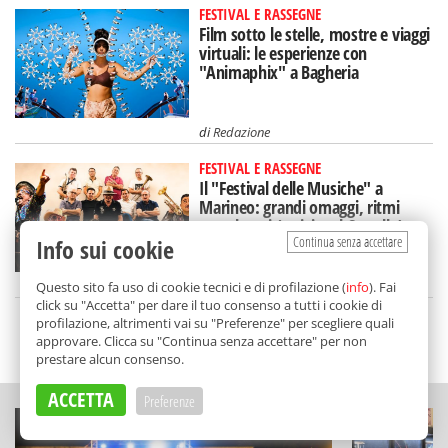
FESTIVAL E RASSEGNE
Film sotto le stelle, mostre e viaggi
virtuali: le esperienze con
"Animaphix" a Bagheria
di
Redazione
FESTIVAL E RASSEGNE
Il "Festival delle Musiche" a
Marineo: grandi omaggi, ritmi
travolgenti (e visite al Castello)
Continua senza accettare
Info sui cookie
di
Redazione
Questo sito fa uso di cookie tecnici e di profilazione (
info
). Fai
click su "Accetta" per dare il tuo consenso a tutti i cookie di
profilazione, altrimenti vai su "Preferenze" per scegliere quali
approvare. Clicca su "Continua senza accettare" per non
SCELTO DA BALARM
prestare alcun consenso.
ACCETTA
Preferenze