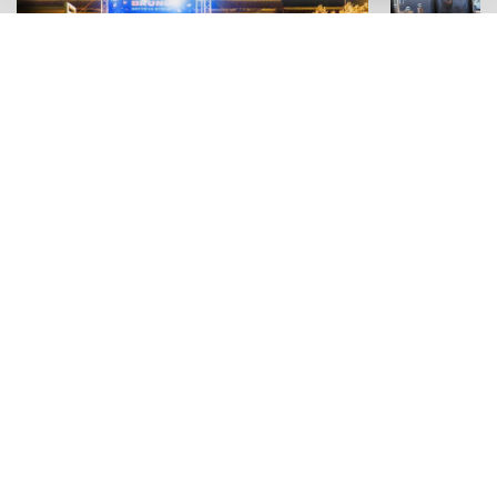
MUSICA E APERITIVI
STORIE
La notte di San Lorenzo da Bruno
La resisten
Ribadi: birra, musica live e visite
Intorre: l'
speciali a Terrasini
storie a Pa
Adv