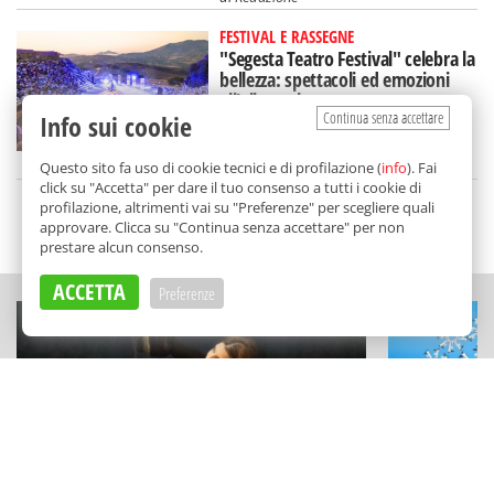
FESTIVAL E RASSEGNE
"Segesta Teatro Festival" celebra la
bellezza: spettacoli ed emozioni
all'alba e al tramonto
Continua senza accettare
Info sui cookie
di
Redazione
Questo sito fa uso di cookie tecnici e di profilazione (
info
). Fai
click su "Accetta" per dare il tuo consenso a tutti i cookie di
profilazione, altrimenti vai su "Preferenze" per scegliere quali
approvare. Clicca su "Continua senza accettare" per non
SCELTO DA BALARM
prestare alcun consenso.
ACCETTA
Preferenze
ESPERIENZE
FESTIVAL E RAS
Un capolavoro disegnato con la
Film sotto l