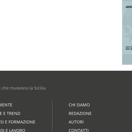
e che muovono la Sicilia
IENTE
CHI SIAMO
LE E TREND
REDAZIONE
SI E FORMAZIONE
AUTORI
DI E LAVORO
CONTATTI