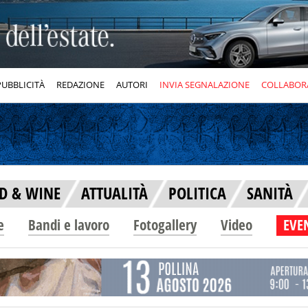
PUBBLICITÀ
REDAZIONE
AUTORI
INVIA SEGNALAZIONE
COLLABOR
D & WINE
ATTUALITÀ
POLITICA
SANITÀ
e
Bandi e lavoro
Fotogallery
Video
EVEN