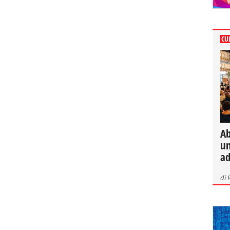
CU
Ab
un
ad
di