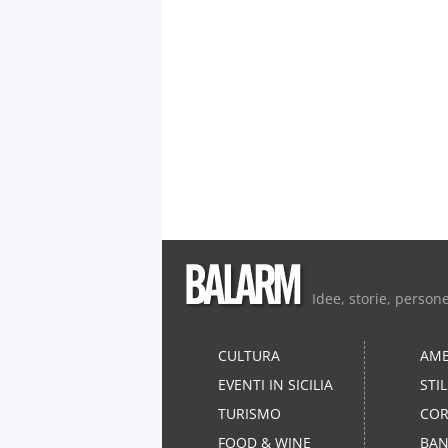
Idee, storie, person
CULTURA
AMB
EVENTI IN SICILIA
STI
TURISMO
COR
FOOD & WINE
BAN