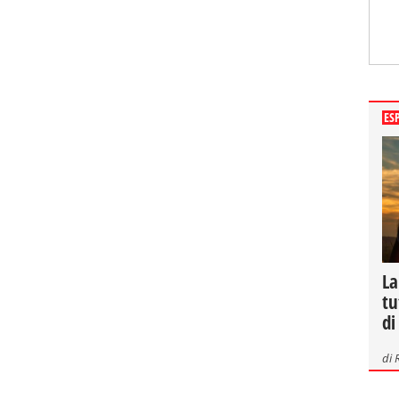
ES
La
tu
di
di