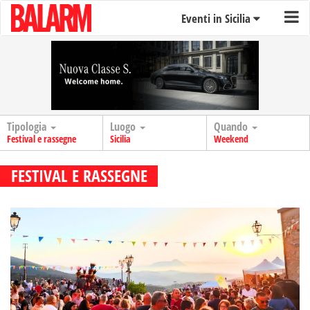
Eventi in Sicilia
Tipologia
Luogo
Quando
Festival e rassegne
Sicilia
Weekend
FESTIVAL E RASSEGNE