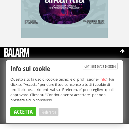
Continua senza accettare
Info sui cookie
©Copyright 2003-2026
Bmedia Srl
- P.IVA 07064240828
La riproduzione totale o parziale di tutti i contenuti, in qualunque
Questo sito fa uso di cookie tecnici e di profilazione (
info
). Fai
forma, su qualsiasi supporto è proibita.
click su "Accetta" per dare il tuo consenso a tutti i cookie di
Balarm.it è una testata giornalistica registrata. Autorizzazione del
profilazione, altrimenti vai su "Preferenze" per scegliere quali
Tribunale di Palermo n° 32 del 21/10/2003
approvare. Clicca su "Continua senza accettare" per non
Direttore responsabile:
Fabio Ricotta
prestare alcun consenso.
Privacy e Cookie Policy
ACCETTA
Preferenze