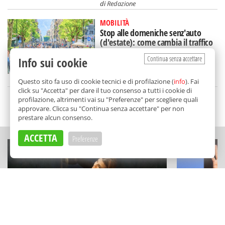
di
Redazione
MOBILITÀ
Stop alle domeniche senz'auto
(d'estate): come cambia il traffico
in via Libertà
Continua senza accettare
Info sui cookie
di
Redazione
Questo sito fa uso di cookie tecnici e di profilazione (
info
). Fai
click su "Accetta" per dare il tuo consenso a tutti i cookie di
profilazione, altrimenti vai su "Preferenze" per scegliere quali
SCELTO DA BALARM
approvare. Clicca su "Continua senza accettare" per non
prestare alcun consenso.
ACCETTA
Preferenze
ESPERIENZE
TEATRO E CABA