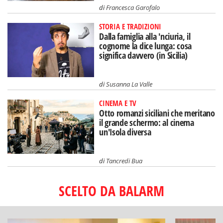
di
Francesca Garofalo
STORIA E TRADIZIONI
Dalla famiglia alla 'nciuria, il
cognome la dice lunga: cosa
significa davvero (in Sicilia)
di
Susanna La Valle
CINEMA E TV
Otto romanzi siciliani che meritano
il grande schermo: al cinema
un'Isola diversa
di
Tancredi Bua
SCELTO DA BALARM