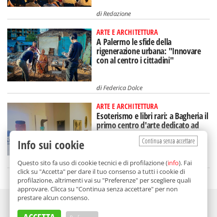
di
Redazione
ARTE E ARCHITETTURA
A Palermo le sfide della
rigenerazione urbana: "Innovare
con al centro i cittadini"
di
Federica Dolce
ARTE E ARCHITETTURA
Esoterismo e libri rari: a Bagheria il
primo centro d'arte dedicato ad
Aleister Crowley
Continua senza accettare
Info sui cookie
di
Redazione
Questo sito fa uso di cookie tecnici e di profilazione (
info
). Fai
click su "Accetta" per dare il tuo consenso a tutti i cookie di
profilazione, altrimenti vai su "Preferenze" per scegliere quali
approvare. Clicca su "Continua senza accettare" per non
prestare alcun consenso.
Adv