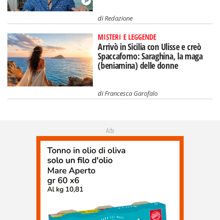
di
Redazione
MISTERI E LEGGENDE
Arrivò in Sicilia con Ulisse e creò
Spaccaforno: Saraghina, la maga
(beniamina) delle donne
di
Francesca Garofalo
Adv