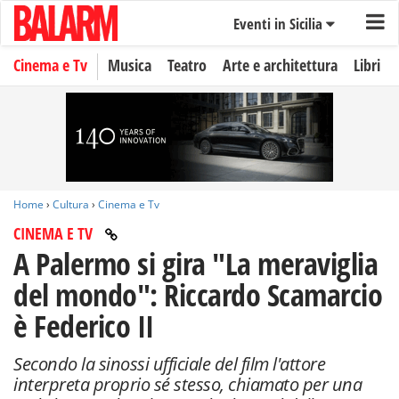
Eventi in Sicilia
Cinema e Tv
Musica
Teatro
Arte e architettura
Libri
Home
›
Cultura
›
Cinema e Tv
CINEMA E TV
A Palermo si gira "La meraviglia
del mondo": Riccardo Scamarcio
è Federico II
Secondo la sinossi ufficiale del film l'attore
interpreta proprio sé stesso, chiamato per una