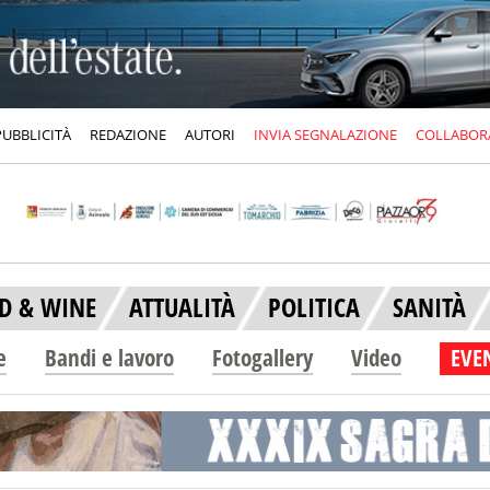
PUBBLICITÀ
REDAZIONE
AUTORI
INVIA SEGNALAZIONE
COLLABOR
D & WINE
ATTUALITÀ
POLITICA
SANITÀ
e
Bandi e lavoro
Fotogallery
Video
EVEN