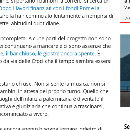
a 
ne, si portano i bambini a correre, si cerca un
Dopo i lavori finanziati con i fondi Pnrr e la
Var
ttarella ha ricominciato lentamente a riempirsi di
di
ette, abitudini quotidiane.
 incompleta. Alcune parti del progetto non sono
rvizi continuano a mancare e ci sono assenze che
e, il bar chiuso, le giostre ancora spente
. È
o da via delle Croci che il tempo sembra essersi
estano chiuse. Non si sente la musica, non si
ambini in attesa del proprio turno. Quello che
uoghi dell’infanzia palermitana è diventato il
iva e giudiziaria che continua a trascinarsi,
ricominciato a vivere.
Se
ia ancora spento bisogna tornare indietro di