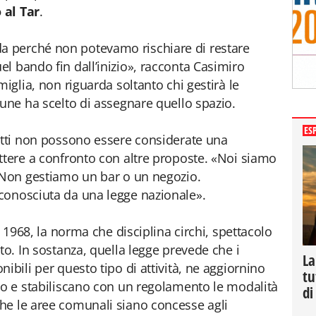
 al Tar
.
 perché non potevamo rischiare di restare
l bando fin dall’inizio», racconta Casimiro
miglia, non riguarda soltanto chi gestirà le
mune ha scelto di assegnare quello spazio.
ES
atti non possono essere considerate una
ttere a confronto con altre proposte. «Noi siamo
 «Non gestiamo un bar o un negozio.
conosciuta da una legge nazionale».
l 1968, la norma che disciplina circhi, spettacolo
to. In sostanza, quella legge prevede che i
La
ibili per questo tipo di attività, ne aggiornino
tu
no e stabiliscano con un regolamento le modalità
di
he le aree comunali siano concesse agli