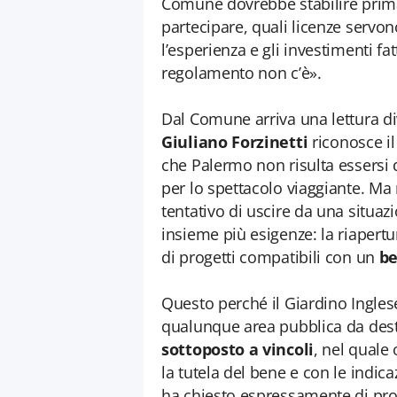
Comune dovrebbe stabilire prima
partecipare, quali licenze servono
l’esperienza e gli investimenti f
regolamento non c’è».
Dal Comune arriva una lettura div
Giuliano Forzinetti
riconosce il
che Palermo non risulta essersi 
per lo spettacolo viaggiante. Ma 
tentativo di uscire da una situaz
insieme più esigenze: la riapertur
di progetti compatibili con un
be
Questo perché il Giardino Ingles
qualunque area pubblica da desti
sottoposto a vincoli
, nel quale
la tutela del bene e con le indic
ha chiesto espressamente di pr