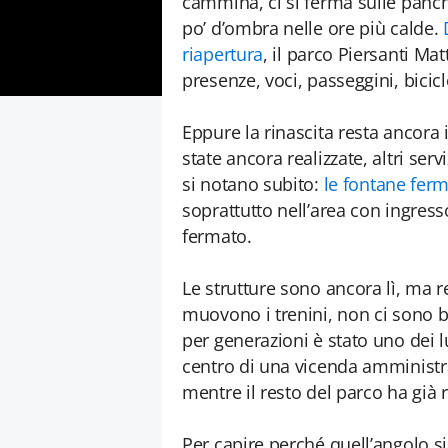
cammina, ci si ferma sulle panchi
po’ d’ombra nelle ore più calde.
riapertura
, il parco Piersanti Ma
presenze, voci, passeggini, bicicl
Eppure la rinascita resta ancora
state ancora realizzate, altri se
si notano subito:
le fontane ferm
soprattutto nell’area con ingress
fermato.
Le strutture sono ancora lì, ma r
muovono i trenini, non ci sono b
per generazioni è stato uno dei l
centro di una vicenda amministrat
mentre il resto del parco ha già 
Per capire perché quell’angolo s