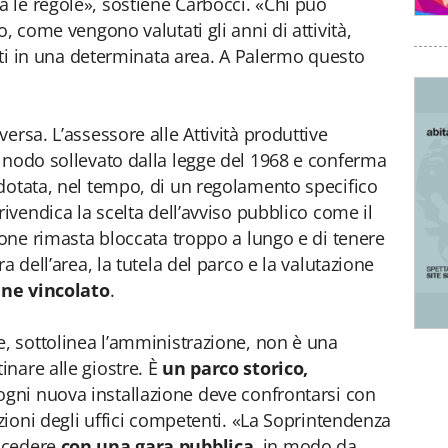
 le regole», sostiene Carbocci. «Chi può
, come vengono valutati gli anni di attività,
atti in una determinata area. A Palermo questo
ersa. L’assessore alle Attività produttive
 nodo sollevato dalla legge del 1968 e conferma
dotata, nel tempo, di un regolamento specifico
rivendica la scelta dell’avviso pubblico come il
ione rimasta bloccata troppo a lungo e di tenere
a dell’area, la tutela del parco e la valutazione
ne vincolato
.
e, sottolinea l’amministrazione, non è una
nare alle giostre. È
un parco storico,
 ogni nuova installazione deve confrontarsi con
azioni degli uffici competenti. «La Soprintendenza
ocedere
con una gara pubblica
, in modo da