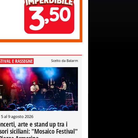
STIVAL E RASSEGNE
Scelto da Balarm
 5 al 9 agosto 2026
ncerti, arte e stand up tra i
sori siciliani: "Mosaico Festival"