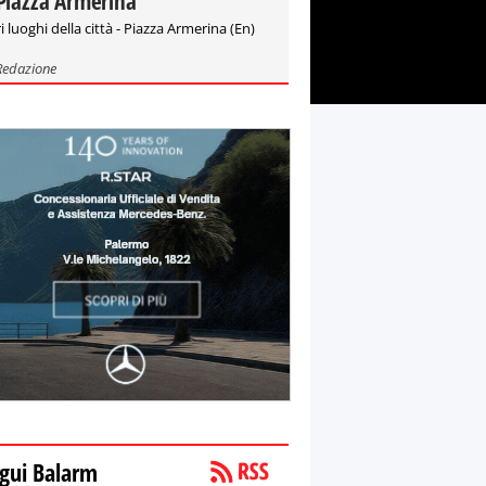
Piazza Armerina
i luoghi della città - Piazza Armerina (En)
Redazione
gui Balarm