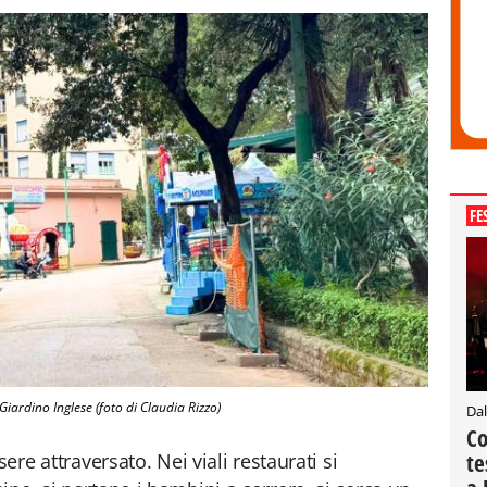
FE
 Giardino Inglese (foto di Claudia Rizzo)
Dal
Co
te
ere attraversato. Nei viali restaurati si