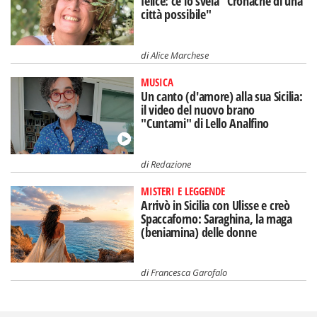
felice: ce lo svela "Cronache di una
città possibile"
di
Alice Marchese
MUSICA
Un canto (d'amore) alla sua Sicilia:
il video del nuovo brano
"Cuntami" di Lello Analfino
di
Redazione
MISTERI E LEGGENDE
Arrivò in Sicilia con Ulisse e creò
Spaccaforno: Saraghina, la maga
(beniamina) delle donne
di
Francesca Garofalo