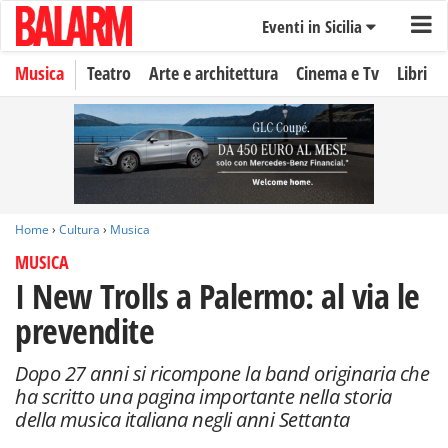
Eventi in Sicilia
Musica
Teatro
Arte e architettura
Cinema e Tv
Libri
Home
›
Cultura
›
Musica
MUSICA
I New Trolls a Palermo: al via le
prevendite
Dopo 27 anni si ricompone la band originaria che
ha scritto una pagina importante nella storia
della musica italiana negli anni Settanta