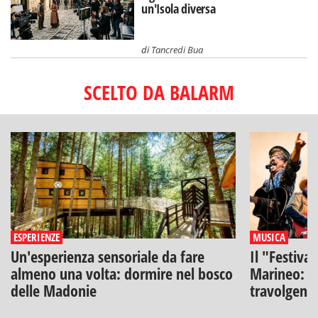
un'Isola diversa
di
Tancredi Bua
SCELTO DA BALARM
ESPERIENZE
MUSICA
Un'esperienza sensoriale da fare
Il "Festiva
almeno una volta: dormire nel bosco
Marineo: g
delle Madonie
travolgenti 