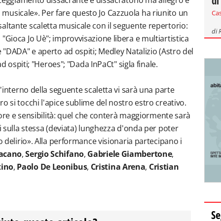
di
atteggiamento dissacrante e dissacratorio ma allegro e
musicale». Per fare questo Jo Cazzuola ha riunito un
Ca
altante scaletta musicale con il seguente repertorio:
di
"Gioca Jo Uè"; improvvisazione libera e multiartistica
e "DADA" e aperto ad ospiti; Medley Natalizio (Astro del
 ad ospiti; "Heroes"; "Dada InPaCt" sigla finale.
l'interno della seguente scaletta vi sarà una parte
o si tocchi l'apice sublime del nostro estro creativo.
valore e sensibilità: quel che conterà maggiormente sarà
ti sulla stessa (deviata) lunghezza d'onda per poter
o delirio». Alla performance visionaria partecipano i
Gacano
,
Sergio Schifano
,
Gabriele Giambertone
,
tino
,
Paolo De Leonibus
,
Cristina Arena
,
Cristian
Se