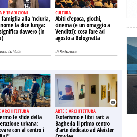
A E TRADIZIONI
CULTURA
 famiglia alla 'nciuria,
Abiti d’epoca, giochi,
gnome la dice lunga:
cinema (e un omaggio a
significa davvero (in
Venditti): cosa fare ad
a)
agosto a Bolognetta
nna La Valle
di
Redazione
E ARCHITETTURA
ARTE E ARCHITETTURA
ermo le sfide della
Esoterismo e libri rari: a
nerazione urbana:
Bagheria il primo centro
vare con al centro i
d'arte dedicato ad Aleister
dini"
Crowley