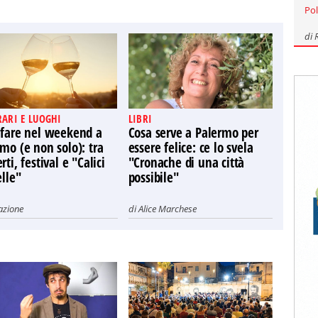
Pol
di
RARI E LUOGHI
LIBRI
 fare nel weekend a
Cosa serve a Palermo per
mo (e non solo): tra
essere felice: ce lo svela
rti, festival e "Calici
"Cronache di una città
elle"
possibile"
azione
di
Alice Marchese