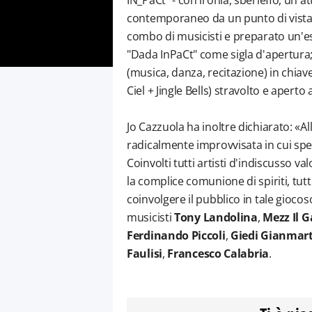
IN_PaCt" - con ironia, sberleffo, un 
contemporaneo da un punto di vista 
combo di musicisti e preparato un'es
"Dada InPaCt" come sigla d'apertura; 
(musica, danza, recitazione) in chiav
Ciel + Jingle Bells) stravolto e aperto
Jo Cazzuola ha inoltre dichiarato: «Al
radicalmente improvvisata in cui sper
Coinvolti tutti artisti d'indiscusso 
la complice comunione di spiriti, tut
coinvolgere il pubblico in tale giocos
musicisti
Tony Landolina
,
Mezz Il 
Ferdinando Piccoli
,
Giedi Gianmar
Faulisi
,
Francesco Calabria
.