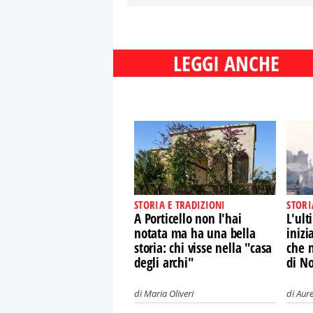
LEGGI ANCHE
STORIA E TRADIZIONI
STORI
A Porticello non l'hai
L'ult
notata ma ha una bella
inizi
storia: chi visse nella "casa
che n
degli archi"
di N
di
Maria Oliveri
di
Aure