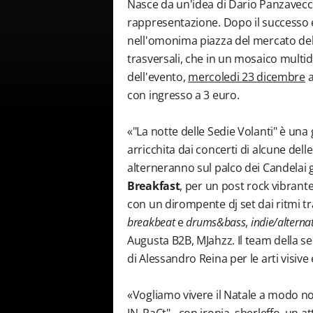
Nasce da un'idea di Dario Panzavecc
rappresentazione. Dopo il successo e 
nell'omonima piazza del mercato del 
trasversali, che in un mosaico multidi
dell'evento,
mercoledi 23 dicembre
a
con ingresso a 3 euro.
«"La notte delle Sedie Volanti" è una 
arricchita dai concerti di alcune delle
alterneranno sul palco dei Candelai g
Breakfast
, per un post rock vibrante
con un dirompente dj set dai ritmi tr
breakbeat
e
drums&bass
,
indie/alterna
Augusta B2B, MJahzz. Il team della s
di Alessandro Reina per le arti visiv
«Vogliamo vivere il Natale a modo n