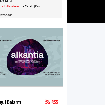
 Cefalù
stello Bordonaro
- Cefalù (Pa)
Redazione
gui Balarm