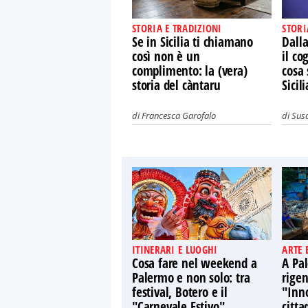
STORIA E TRADIZIONI
STORI
Se in Sicilia ti chiamano
Dalla
così non è un
il co
complimento: la (vera)
cosa 
storia del càntaru
Sicili
di
Francesca Garofalo
di
Susa
ITINERARI E LUOGHI
ARTE 
Cosa fare nel weekend a
A Pal
Palermo e non solo: tra
rige
festival, Botero e il
"Inno
"Carnevale Estivo"
citta