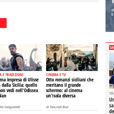
SA
A E TRADIZIONI
CINEMA E TV
ima impresa di Ulisse
Otto romanzi siciliani che
a dalla Sicilia: quello
meritano il grande
on vedi nell'Odissea
schermo: al cinema
13
olan
un'Isola diversa
Un
sa
lio Sanguinetti
di
Tancredi Bua
de