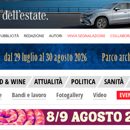
PUBBLICITÀ
REDAZIONE
AUTORI
INVIA SEGNALAZIONE
COLLABOR
D & WINE
ATTUALITÀ
POLITICA
SANITÀ
e
Bandi e lavoro
Fotogallery
Video
EVEN