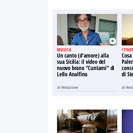
MUSICA
ITINE
Un canto (d'amore) alla
Cosa
sua Sicilia: il video del
Paler
nuovo brano "Cuntami" di
conce
Lello Analfino
di St
di
Redazione
di
Red