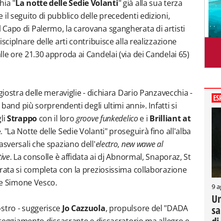
hia "
La notte delle Sedie Volanti
" già alla sua terza
il seguito di pubblico delle precedenti edizioni,
Capo di Palermo, la carovana sgangherata di artisti
sciplnare delle arti contribuisce alla realizzazione
lle ore 21.30 approda ai Candelai (via dei Candelai 65)
giostra delle meraviglie - dichiara Dario Panzavecchia -
ES
 band più sorprendenti degli ultimi anni». Infatti si
li
Strappo
con il loro
groove
funkedelico
e i
Brilliant at
. "La Notte delle Sedie Volanti" proseguirà fino all'alba
asversali che spaziano dell'
electro
,
new wawe al
tive
. La consolle è affidata ai dj Abnormal, Snaporaz, St
erata si completa con la preziosissima collaborazione
e e Simone Vesco.
9 a
Un
ostro - suggerisce
Jo Cazzuola
, propulsore del "DADA
sa