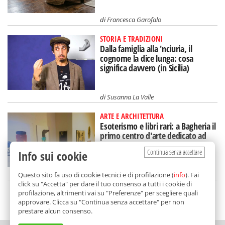
di
Francesca Garofalo
STORIA E TRADIZIONI
Dalla famiglia alla 'nciuria, il
cognome la dice lunga: cosa
significa davvero (in Sicilia)
di
Susanna La Valle
ARTE E ARCHITETTURA
Esoterismo e libri rari: a Bagheria il
primo centro d'arte dedicato ad
Aleister Crowley
Continua senza accettare
Info sui cookie
di
Redazione
Questo sito fa uso di cookie tecnici e di profilazione (
info
). Fai
click su "Accetta" per dare il tuo consenso a tutti i cookie di
profilazione, altrimenti vai su "Preferenze" per scegliere quali
SCELTO DA BALARM
approvare. Clicca su "Continua senza accettare" per non
prestare alcun consenso.