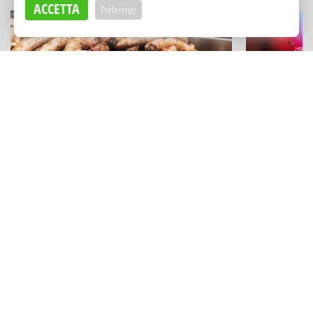
ACCETTA
Preferenze
SAGRE DI PAESE
FESTIVAL E RAS
Busiate, arancine e musica dal vivo:
Concerti, ar
Santa Ninfa in festa con la "Sagra
siciliani: "
della Salsiccia"
Armerina
Adv