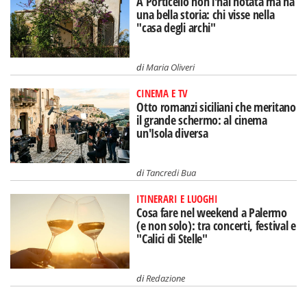
A Porticello non l'hai notata ma ha
una bella storia: chi visse nella
"casa degli archi"
di
Maria Oliveri
CINEMA E TV
Otto romanzi siciliani che meritano
il grande schermo: al cinema
un'Isola diversa
di
Tancredi Bua
ITINERARI E LUOGHI
Cosa fare nel weekend a Palermo
(e non solo): tra concerti, festival e
"Calici di Stelle"
di
Redazione