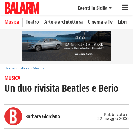
Eventi in Sicilia
Musica
Teatro
Arte e architettura
Cinema e Tv
Libri
Home
›
Cultura
›
Musica
MUSICA
Un duo rivisita Beatles e Berio
Pubblicato il
Barbara Giordano
22 maggio 2006