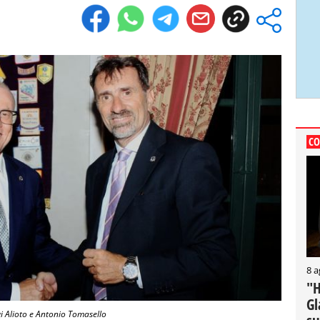
CO
8 a
"H
Gl
gi Alioto e Antonio Tomasello