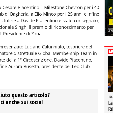
cio Cesare Piacentino il Milestone Chevron per i 40
b di Bagheria, a Elio Mineo per i 25 anni e infine
i. Infine a Davide Piacentino è stato consegnato,
zionale Singh, il premio di riconoscimento per
di Presidente di Zona.
 presenziato Luciano Calunniato, tesoriere del
MU
dinatore distrettuale Global Membership Team in
nte della 1° Circoscrizione, Davide Piacentino,
nfine Aurora Busetta, presidente del Leo Club
ciuto questo articolo?
10
ci anche sui social
La
Ri