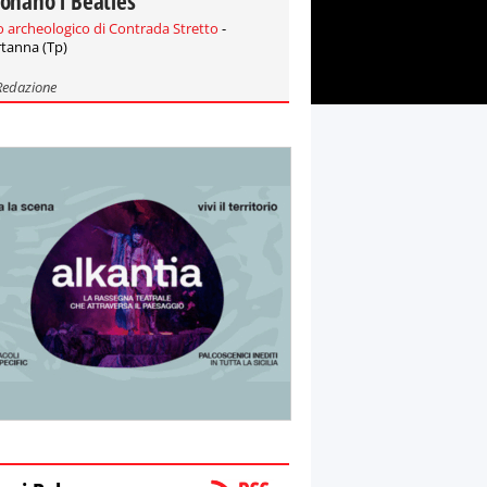
onano i Beatles
o archeologico di Contrada Stretto
-
tanna (Tp)
Redazione