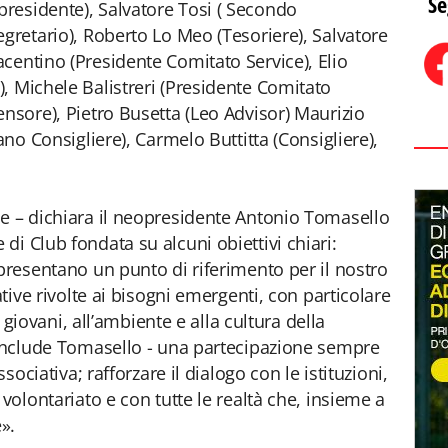
Se
residente), Salvatore Tosi ( Secondo
egretario), Roberto Lo Meo (Tesoriere), Salvatore
centino (Presidente Comitato Service), Elio
, Michele Balistreri (Presidente Comitato
ensore), Pietro Busetta (Leo Advisor) Maurizio
ano Consigliere), Carmelo Buttitta (Consigliere),
e – dichiara il neopresidente Antonio Tomasello
i Club fondata su alcuni obiettivi chiari:
ppresentano un punto di riferimento per il nostro
ative rivolte ai bisogni emergenti, con particolare
i giovani, all’ambiente e alla cultura della
conclude Tomasello - una partecipazione sempre
ssociativa; rafforzare il dialogo con le istituzioni,
 volontariato e con tutte le realtà che, insieme a
».