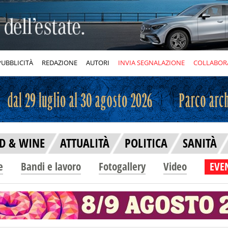
PUBBLICITÀ
REDAZIONE
AUTORI
INVIA SEGNALAZIONE
COLLABOR
D & WINE
ATTUALITÀ
POLITICA
SANITÀ
e
Bandi e lavoro
Fotogallery
Video
EVEN