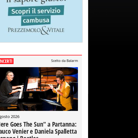
NCERTI
Scelto da Balarm
gosto 2026
ere Goes The Sun" a Partanna:
auco Venier e Daniela Spalletta