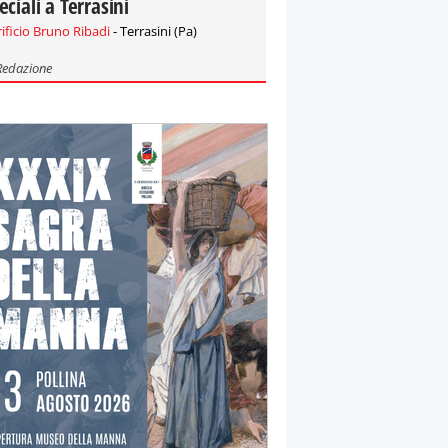
eciali a Terrasini
rificio Bruno Ribadi
- Terrasini (Pa)
Redazione