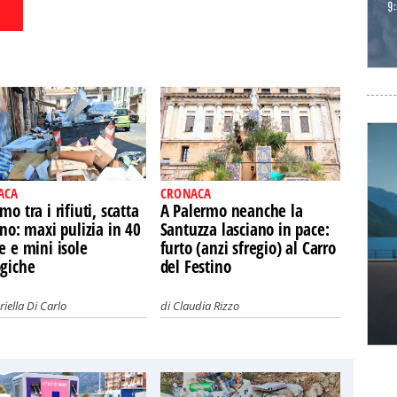
ACA
CRONACA
mo tra i rifiuti, scatta
A Palermo neanche la
ano: maxi pulizia in 40
Santuzza lasciano in pace:
e e mini isole
furto (anzi sfregio) al Carro
ogiche
del Festino
iella Di Carlo
di
Claudia Rizzo