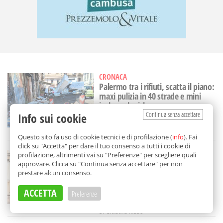
CRONACA
Palermo tra i rifiuti, scatta il piano:
maxi pulizia in 40 strade e mini
isole ecologiche
Continua senza accettare
Info sui cookie
di
Gabriella Di Carlo
Questo sito fa uso di cookie tecnici e di profilazione (
info
). Fai
click su "Accetta" per dare il tuo consenso a tutti i cookie di
CRONACA
profilazione, altrimenti vai su "Preferenze" per scegliere quali
A Palermo neanche la Santuzza
approvare. Clicca su "Continua senza accettare" per non
lasciano in pace: furto (anzi
prestare alcun consenso.
sfregio) al Carro del Festino
ACCETTA
Preferenze
di
Claudia Rizzo