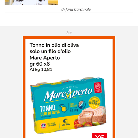
di
Jana Cardinale
Adv