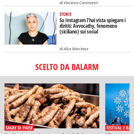
di
Vincenza Cammareri
STORIE
Su Instagram l'hai vista spiegare i
diritti: Avvocathy, fenomeno
(siciliano) sui social
di
Alice Marchese
SCELTO DA BALARM
SAGRE DI PAESE
FESTIVAL E RAS