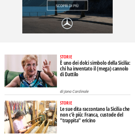
STORIE
È uno dei dolci simbolo della Sicilia:
chi ha inventato il (mega) cannolo
di Dattilo
di
Jana Cardinale
STORIE
Le sue dita raccontano la Sicilia che
non c'è più: Franca, custode del
"trappita" ericino