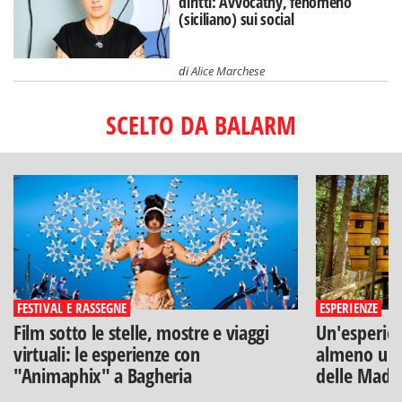
diritti: Avvocathy, fenomeno
(siciliano) sui social
di
Alice Marchese
SCELTO DA BALARM
FESTIVAL E RASSEGNE
ESPERIENZE
Film sotto le stelle, mostre e viaggi
Un'esperien
virtuali: le esperienze con
almeno una
"Animaphix" a Bagheria
delle Mado