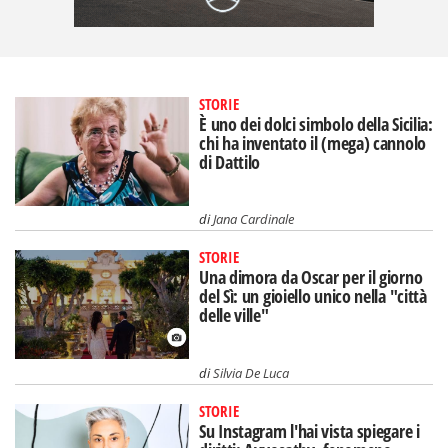
STORIE
È uno dei dolci simbolo della Sicilia:
chi ha inventato il (mega) cannolo
di Dattilo
di
Jana Cardinale
STORIE
Una dimora da Oscar per il giorno
del Sì: un gioiello unico nella "città
delle ville"
di
Silvia De Luca
STORIE
Su Instagram l'hai vista spiegare i