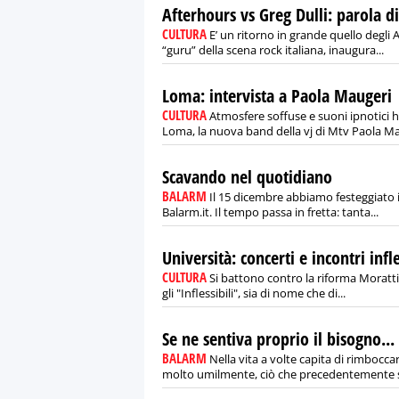
Afterhours vs Greg Dulli: parola d
CULTURA
E’ un ritorno in grande quello degli A
“guru” della scena rock italiana, inaugura...
Loma: intervista a Paola Maugeri
CULTURA
Atmosfere soffuse e suoni ipnotici 
Loma, la nuova band della vj di Mtv Paola Ma.
Scavando nel quotidiano
BALARM
Il 15 dicembre abbiamo festeggiato i
Balarm.it. Il tempo passa in fretta: tanta...
Università: concerti e incontri infle
CULTURA
Si battono contro la riforma Moratti 
gli "Inflessibili", sia di nome che di...
Se ne sentiva proprio il bisogno...
BALARM
Nella vita a volte capita di rimbocca
molto umilmente, ciò che precedentemente si