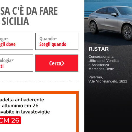
SA C'È DA FARE
 SICILIA
ogo
Quando
gli dove
Scegli quando
ologia
Cerca
ti