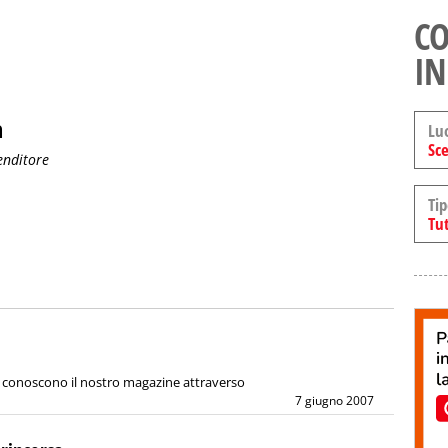
CO
IN
a
Lu
Sce
enditore
Tip
Tut
 voi conoscono il nostro magazine attraverso
7 giugno 2007