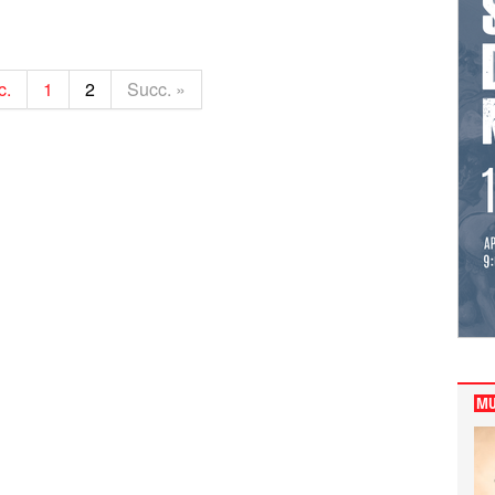
c.
1
2
Succ. »
MU