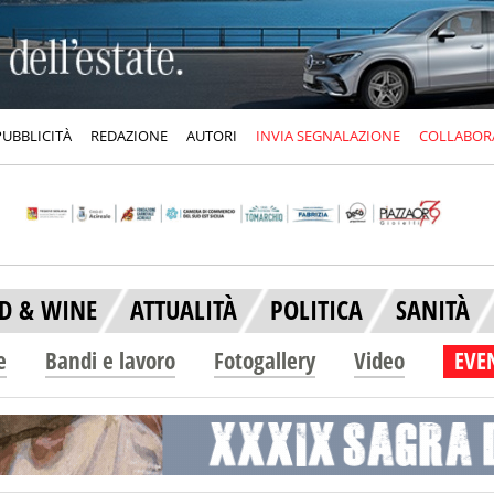
PUBBLICITÀ
REDAZIONE
AUTORI
INVIA SEGNALAZIONE
COLLABOR
D & WINE
ATTUALITÀ
POLITICA
SANITÀ
e
Bandi e lavoro
Fotogallery
Video
EVEN