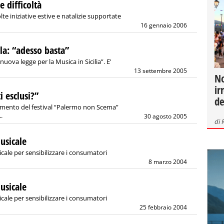
e difficoltà
te iniziative estive e natalizie supportate
16 gennaio 2006
lla: “adesso basta”
ova legge per la Musica in Sicilia”. E’
13 settembre 2005
No
ir
i esclusi?”
de
imento del festival “Palermo non Scema”
.
30 agosto 2005
di
musicale
icale per sensibilizzare i consumatori
8 marzo 2004
musicale
icale per sensibilizzare i consumatori
25 febbraio 2004