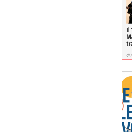
Il
Ma
tr
di