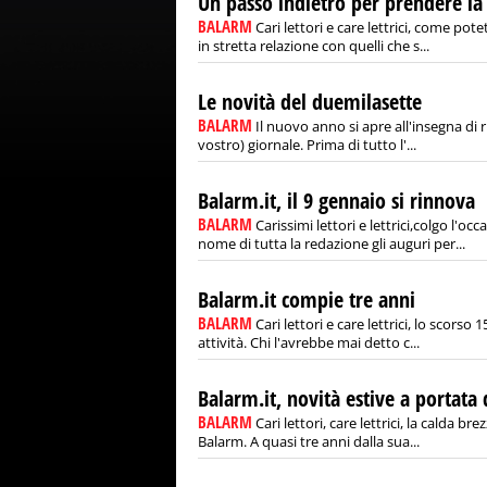
Un passo indietro per prendere la
BALARM
Cari lettori e care lettrici, come po
in stretta relazione con quelli che s...
Le novità del duemilasette
BALARM
Il nuovo anno si apre all'insegna di 
vostro) giornale. Prima di tutto l'...
Balarm.it, il 9 gennaio si rinnova
BALARM
Carissimi lettori e lettrici,colgo l'
nome di tutta la redazione gli auguri per...
Balarm.it compie tre anni
BALARM
Cari lettori e care lettrici, lo scors
attività. Chi l'avrebbe mai detto c...
Balarm.it, novità estive a portata d
BALARM
Cari lettori, care lettrici, la calda b
Balarm. A quasi tre anni dalla sua...