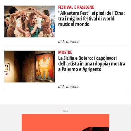
FESTIVAL E RASSEGNE
"Alkantara Fest" ai piedi dell'Etna:
tra i migliori festival di world
music al mondo
di
Redazione
MOSTRE
La Sicilia e Botero: i capolavori
dell'artista in una (doppia) mostra
a Palermo e Agrigento
di
Redazione
Adv