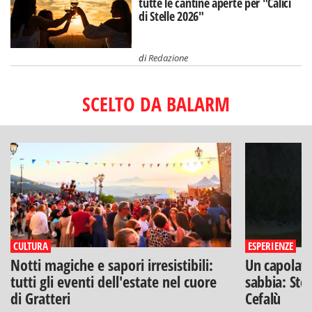
tutte le cantine aperte per "Calici
di Stelle 2026"
di
Redazione
SCELTO DA BALARM
CULTURA
ESPERIENZE
Notti magiche e sapori irresistibili:
Un capolavo
tutti gli eventi dell'estate nel cuore
sabbia: Stef
di Gratteri
Cefalù