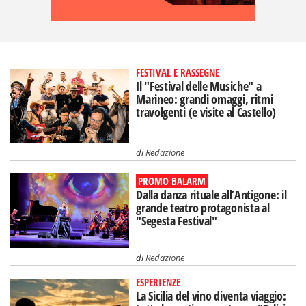
FESTIVAL E RASSEGNE
Il "Festival delle Musiche" a
Marineo: grandi omaggi, ritmi
travolgenti (e visite al Castello)
di
Redazione
PROMO BALARM
Dalla danza rituale all’Antigone: il
grande teatro protagonista al
"Segesta Festival"
di
Redazione
ESPERIENZE
La Sicilia del vino diventa viaggio: