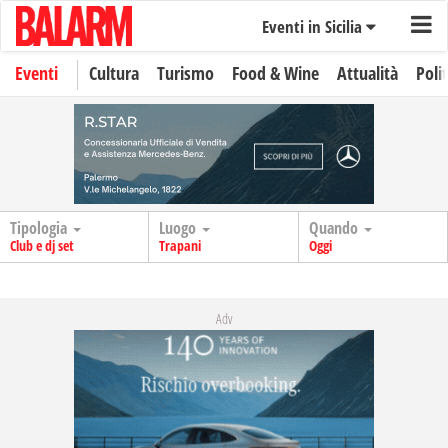
Eventi in Sicilia
Eventi
Cultura
Turismo
Food & Wine
Attualità
Polit
Tipologia
Luogo
Quando
Club e dj set
Trapani
Oggi
Adv