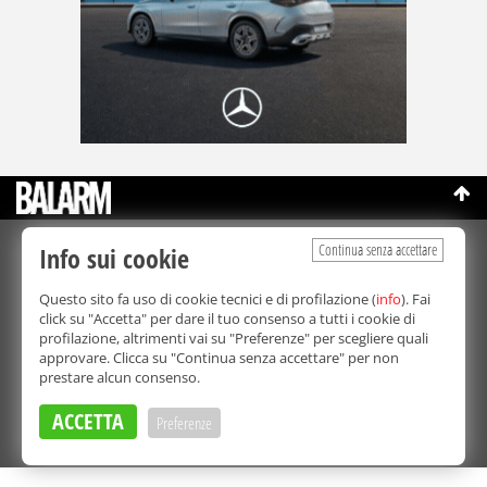
Continua senza accettare
Info sui cookie
©Copyright 2003-2026
Bmedia Srl
- P.IVA 07064240828
La riproduzione totale o parziale di tutti i contenuti, in qualunque
Questo sito fa uso di cookie tecnici e di profilazione (
info
). Fai
forma, su qualsiasi supporto è proibita.
click su "Accetta" per dare il tuo consenso a tutti i cookie di
Balarm.it è una testata giornalistica registrata. Autorizzazione del
profilazione, altrimenti vai su "Preferenze" per scegliere quali
Tribunale di Palermo n° 32 del 21/10/2003
approvare. Clicca su "Continua senza accettare" per non
Direttore responsabile:
Fabio Ricotta
prestare alcun consenso.
Privacy e Cookie Policy
ACCETTA
Preferenze