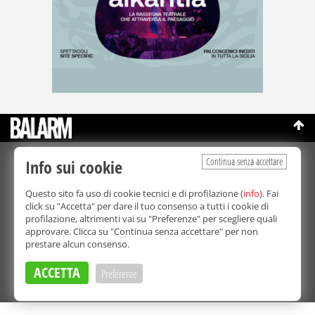
Continua senza accettare
Info sui cookie
©Copyright 2003-2026
Bmedia Srl
- P.IVA 07064240828
La riproduzione totale o parziale di tutti i contenuti, in qualunque
Questo sito fa uso di cookie tecnici e di profilazione (
info
). Fai
forma, su qualsiasi supporto è proibita.
click su "Accetta" per dare il tuo consenso a tutti i cookie di
Balarm.it è una testata giornalistica registrata. Autorizzazione del
profilazione, altrimenti vai su "Preferenze" per scegliere quali
Tribunale di Palermo n° 32 del 21/10/2003
approvare. Clicca su "Continua senza accettare" per non
Direttore responsabile:
Fabio Ricotta
prestare alcun consenso.
Privacy e Cookie Policy
ACCETTA
Preferenze